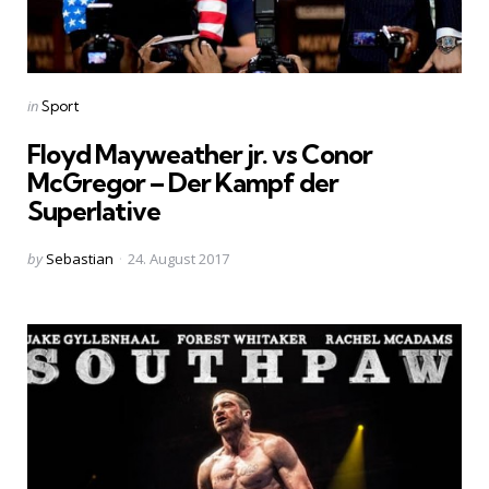
Categories
Posted
in
Sport
in
Floyd Mayweather jr. vs Conor
McGregor – Der Kampf der
Superlative
Posted
by
Sebastian
24. August 2017
by