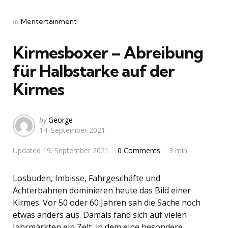
Categories
Posted
in
Mentertainment
in
Kirmesboxer – Abreibung
für Halbstarke auf der
Kirmes
Posted
by
George
14. September 2021
by
Updated
19. September 2021
0 Comments
3 min
Losbuden, Imbisse, Fahrgeschäfte und
Achterbahnen dominieren heute das Bild einer
Kirmes. Vor 50 oder 60 Jahren sah die Sache noch
etwas anders aus. Damals fand sich auf vielen
Jahrmärkten ein Zelt, in dem eine besondere