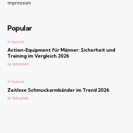
Impressum
Popular
Posted
in
Spezial
in
Action-Equipment für Männer: Sicherheit und
Training im Vergleich 2026
Posted
by
Sebastian
Posted
in
Spezial
in
Zeitlose Schmuckarmbänder im Trend 2026
Posted
by
Sebastian