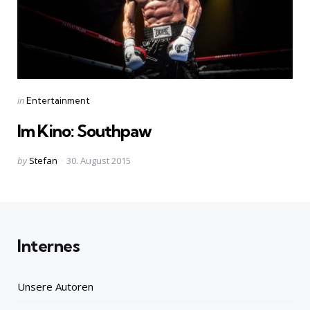
Categories
Posted
in
Entertainment
in
Im Kino: Southpaw
Posted
by
Stefan
30. August 2015
by
Internes
Unsere Autoren