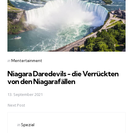
Posted
in
Mentertainment
in
Niagara Daredevils - die Verrückten
von den Niagarafällen
13. September 2021
Next Post
Posted
in
Spezial
in