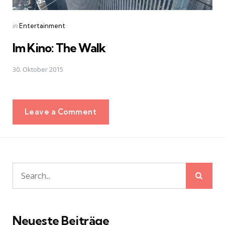
Posted
in
Entertainment
in
Im Kino: The Walk
30. Oktober 2015
Leave a Comment
Sear
Search
for:
Neueste Beiträge