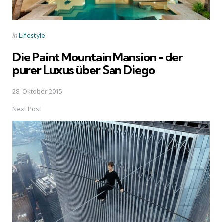
Posted
in
Lifestyle
in
Die Paint Mountain Mansion - der
purer Luxus über San Diego
28. Oktober 2015
Next Post