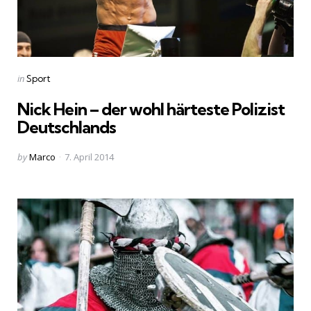
Categories
Posted
in
Sport
in
Nick Hein – der wohl härteste Polizist
Deutschlands
Posted
by
Marco
7. April 2014
by