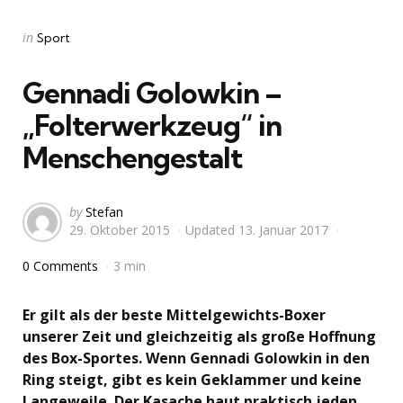
Categories
Posted
in
Sport
in
Gennadi Golowkin –
„Folterwerkzeug“ in
Menschengestalt
Posted
by
Stefan
29. Oktober 2015
Updated
13. Januar 2017
by
0 Comments
3 min
Er gilt als der beste Mittelgewichts-Boxer
unserer Zeit und gleichzeitig als große Hoffnung
des Box-Sportes. Wenn Gennadi Golowkin in den
Ring steigt, gibt es kein Geklammer und keine
Langeweile. Der Kasache haut praktisch jeden