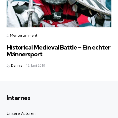
Categories
Posted
in
Mentertainment
in
Historical Medieval Battle – Ein echter
Männersport
Posted
by
Dennis
12. Juni 2019
by
Internes
Unsere Autoren