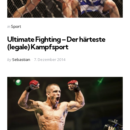
Categories
Posted
in
Sport
in
Ultimate Fighting – Der härteste
(legale) Kampfsport
Posted
by
Sebastian
7. Dezember 2014
by