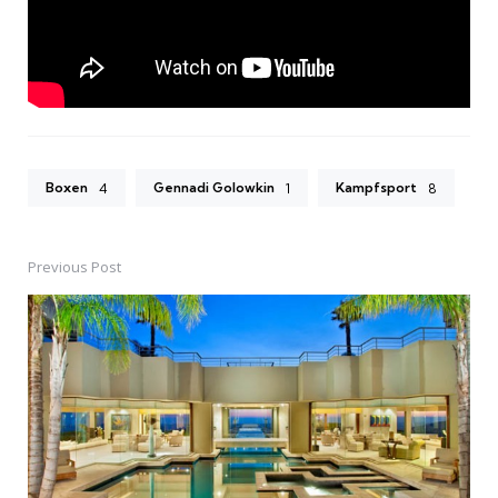
Boxen
Gennadi Golowkin
Kampfsport
4
1
8
Previous Post
Post
navigation