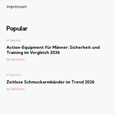
Impressum
Popular
Posted
in
Spezial
in
Action-Equipment für Männer: Sicherheit und
Training im Vergleich 2026
Posted
by
Sebastian
Posted
in
Spezial
in
Zeitlose Schmuckarmbänder im Trend 2026
Posted
by
Sebastian