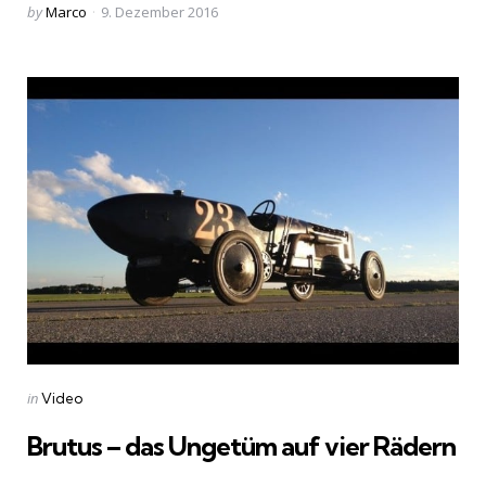
Posted
by
Marco
9. Dezember 2016
by
Categories
Posted
in
Video
in
Brutus – das Ungetüm auf vier Rädern