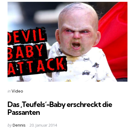
Categories
Posted
in
Video
in
Das ‚Teufels‘-Baby erschreckt die
Passanten
Posted
by
Dennis
20. Januar 2014
by