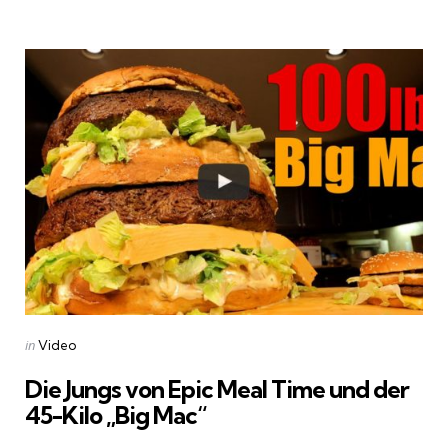
by
Categories
Posted
in
Video
in
Die Jungs von Epic Meal Time und der
45-Kilo „Big Mac“