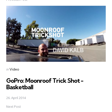
Post
navigation
Posted
in
Video
in
GoPro: Moonroof Trick Shot -
Basketball
26. April 2014
Next Post