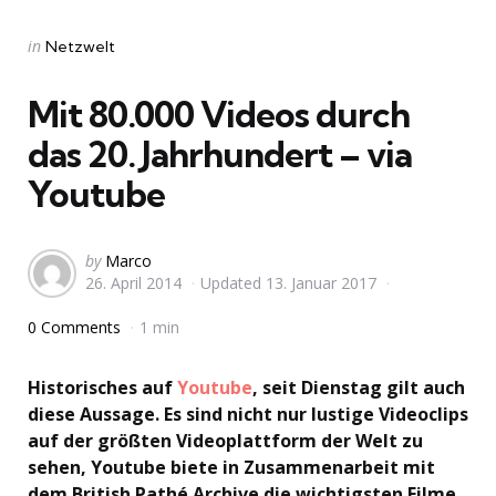
Categories
Posted
in
Netzwelt
in
Mit 80.000 Videos durch
das 20. Jahrhundert – via
Youtube
Posted
by
Marco
26. April 2014
Updated
13. Januar 2017
by
0 Comments
1 min
Historisches auf
Youtube
, seit Dienstag gilt auch
diese Aussage. Es sind nicht nur lustige Videoclips
auf der größten Videoplattform der Welt zu
sehen, Youtube biete in Zusammenarbeit mit
dem British Pathé Archive die wichtigsten Filme