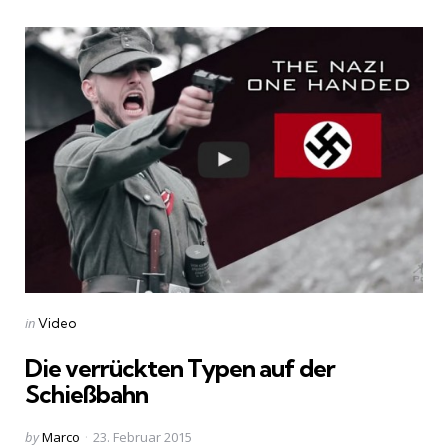
Categories
Posted
in
Video
in
Die verrückten Typen auf der
Schießbahn
Posted
by
Marco
23. Februar 2015