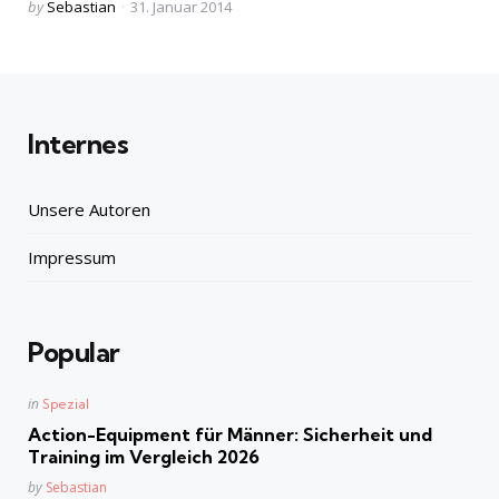
Posted
by
Sebastian
31. Januar 2014
by
Internes
Unsere Autoren
Impressum
Popular
Posted
in
Spezial
in
Action-Equipment für Männer: Sicherheit und
Training im Vergleich 2026
Posted
by
Sebastian