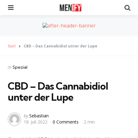
Menu
Se
Start
CBD – Das Cannabidiol unter der Lupe
Categories
Posted
in
Spezial
in
CBD – Das Cannabidiol
unter der Lupe
Posted
by
Sebastian
18. Juli 2022
0 Comments
2 min
by