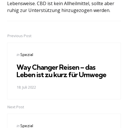
Lebensweise. CBD ist kein Allheilmittel, sollte aber
ruhig zur Unterstützung hinzugezogen werden.
Previous Post
Post
navigation
Posted
in
Spezial
in
Way Changer Reisen – das
Leben ist zu kurz für Umwege
18. Juli 2022
Next Post
Posted
in
Spezial