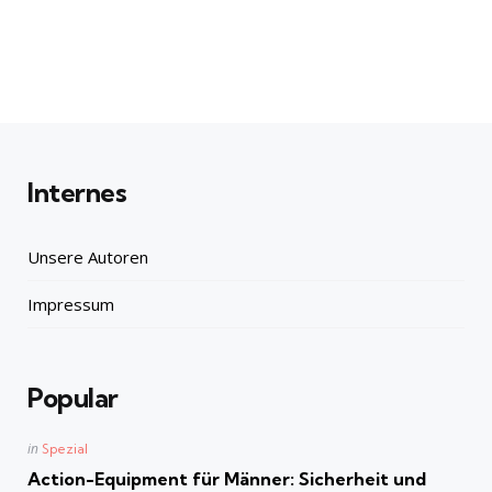
Internes
Unsere Autoren
Impressum
Popular
Posted
in
Spezial
in
Action-Equipment für Männer: Sicherheit und