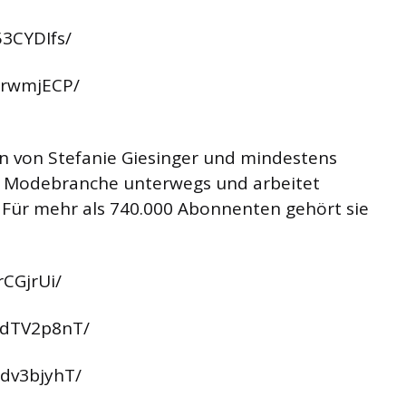
3CYDIfs/
drwmjECP/
in von Stefanie Giesinger und mindestens
er Modebranche unterwegs und arbeitet
. Für mehr als 740.000 Abonnenten gehört sie
rCGjrUi/
HdTV2p8nT/
dv3bjyhT/