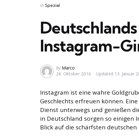
Categories
Posted
in
Spezial
in
Deutschlands 
Instagram-Gir
Posted
by
Marco
26. Oktober 2016
Updated
13. Januar 
by
Instagram ist eine wahre Goldgrube 
Geschlechts erfreuen können. Eine
Dienst unterwegs und genießen di
in Deutschland sorgen so einigen I
Blick auf die schärfsten deutsche