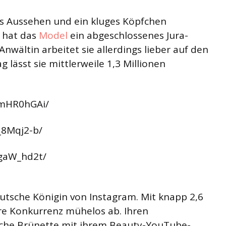
es Aussehen und ein kluges Köpfchen
h hat das
Model
ein abgeschlossenes Jura-
Anwältin arbeitet sie allerdings lieber auf den
g lässt sie mittlerweile 1,3 Millionen
2mHR0hGAi/
_8Mqj2-b/
gaW_hd2t/
eutsche Königin von Instagram. Mit knapp 2,6
re Konkurrenz mühelos ab. Ihren
sche Brünette mit ihrem Beauty-YouTube-