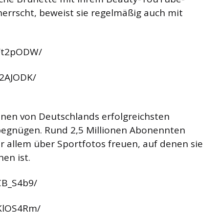
herrscht, beweist sie regelmäßig auch mit
cFt2pODW/
k2AJODK/
nen von Deutschlands erfolgreichsten
 begnügen. Rund 2,5 Millionen Abonennten
or allem über Sportfotos freuen, auf denen sie
en ist.
CB_S4b9/
JKlOS4Rm/