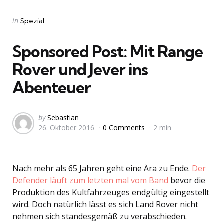
Categories
Posted
in
Spezial
in
Sponsored Post: Mit Range
Rover und Jever ins
Abenteuer
Posted
by
Sebastian
26. Oktober 2016
0 Comments
2 min
by
Nach mehr als 65 Jahren geht eine Ära zu Ende.
Der
Defender läuft zum letzten mal vom Band
bevor die
Produktion des Kultfahrzeuges endgültig eingestellt
wird. Doch natürlich lässt es sich Land Rover nicht
nehmen sich standesgemäß zu verabschieden.