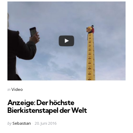
Categories
Posted
in
Video
in
Anzeige: Der höchste
Bierkistenstapel der Welt
Posted
by
Sebastian
20. Juni 2016
by