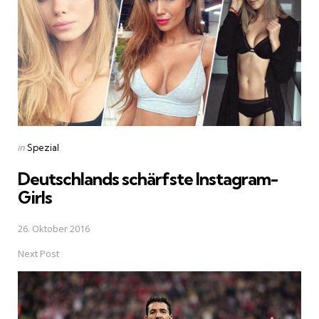
Posted
in
Spezial
in
Deutschlands schärfste Instagram-
Girls
26. Oktober 2016
Next Post