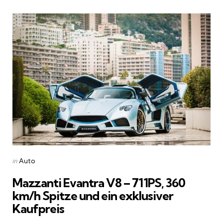
Categories
Posted
in
Auto
in
Mazzanti Evantra V8 – 711PS, 360
km/h Spitze und ein exklusiver
Kaufpreis