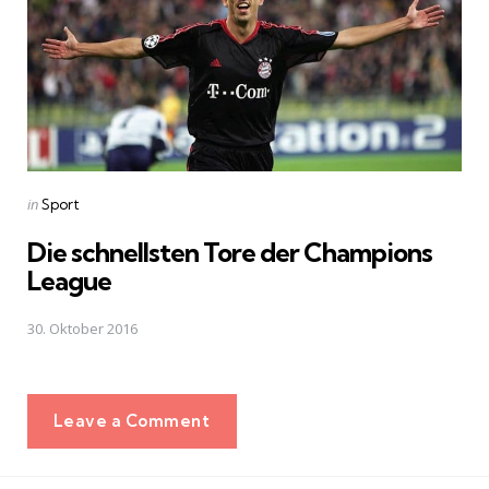
Posted
in
Sport
in
Die schnellsten Tore der Champions
League
30. Oktober 2016
Leave a Comment