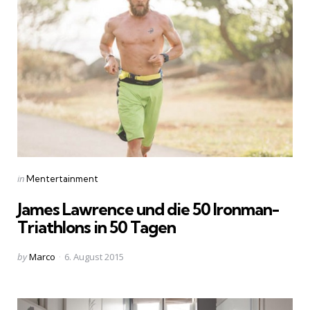
Categories
Posted
in
Mentertainment
in
James Lawrence und die 50 Ironman-
Triathlons in 50 Tagen
Posted
by
Marco
6. August 2015
by