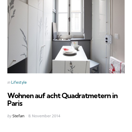
Categories
Posted
in
Lifestyle
in
Wohnen auf acht Quadratmetern in
Paris
Posted
by
Stefan
8. November 2014
by