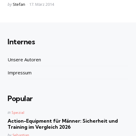
Posted
by
Stefan
17. März 2014
by
Internes
Unsere Autoren
Impressum
Popular
Posted
in
Spezial
in
Action-Equipment für Männer: Sicherheit und
Training im Vergleich 2026
Posted
by
Sebastian