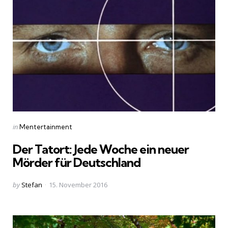
Categories
Posted
in
Mentertainment
in
Der Tatort: Jede Woche ein neuer
Mörder für Deutschland
Posted
by
Stefan
15. November 2016
by