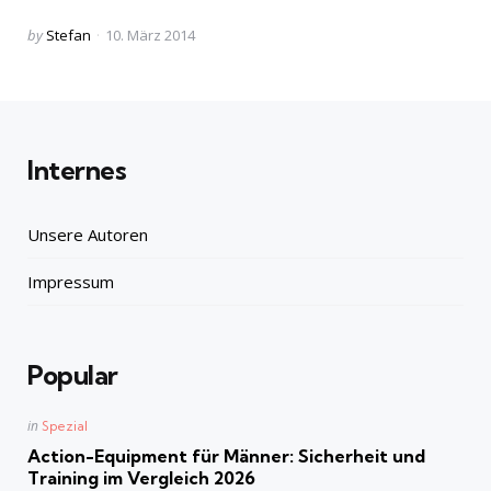
Posted
by
Stefan
10. März 2014
by
Internes
Unsere Autoren
Impressum
Popular
Posted
in
Spezial
in
Action-Equipment für Männer: Sicherheit und
Training im Vergleich 2026