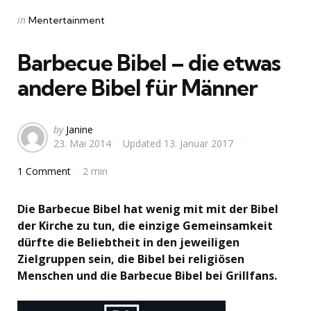
Categories
Posted
in
Mentertainment
in
Barbecue Bibel – die etwas
andere Bibel für Männer
Posted
by
Janine
23. Mai 2014
Updated
13. Januar 2017
by
1 Comment
2 min
Die Barbecue Bibel hat wenig mit mit der Bibel
der Kirche zu tun, die einzige Gemeinsamkeit
dürfte die Beliebtheit in den jeweiligen
Zielgruppen sein, die Bibel bei religiösen
Menschen und die Barbecue Bibel bei Grillfans.