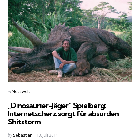
Categories
Posted
in
Netzwelt
in
„Dinosaurier-Jäger“ Spielberg:
Internetscherz sorgt für absurden
Shitstorm
Posted
by
Sebastian
13. Juli 2014