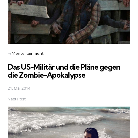
Posted
in
Mentertainment
in
Das US-Militär und die Pläne gegen
die Zombie-Apokalypse
21. Mai 2014
Next Post