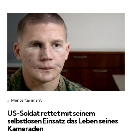
by
Categories
Posted
in
Mentertainment
in
US-Soldat rettet mit seinem
selbstlosen Einsatz das Leben seines
Kameraden