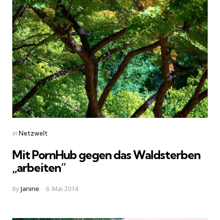
Categories
Posted
in
Netzwelt
in
Mit PornHub gegen das Waldsterben
„arbeiten“
Posted
by
Janine
6. Mai 2014
by