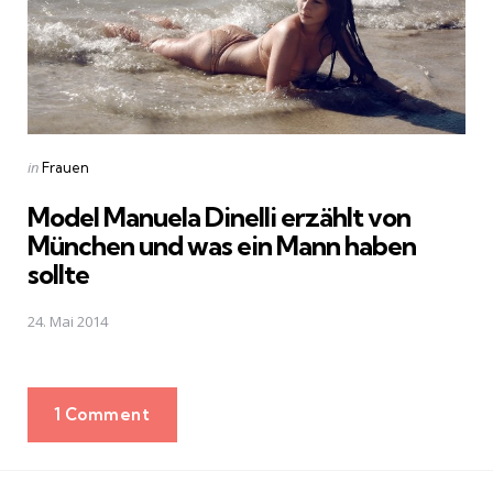
Posted
in
Frauen
in
Model Manuela Dinelli erzählt von
München und was ein Mann haben
sollte
24. Mai 2014
1 Comment