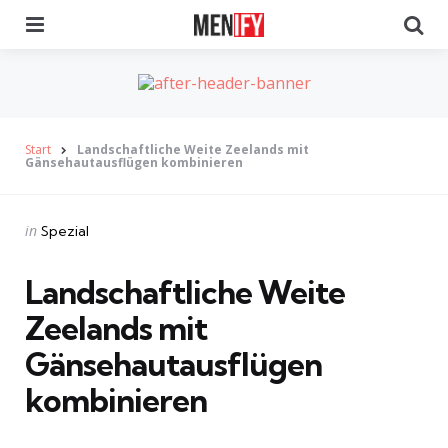
Menu
Se
Start
Landschaftliche Weite Zeelands mit
Gänsehautausflügen kombinieren
Categories
Posted
in
Spezial
in
Landschaftliche Weite
Zeelands mit
Gänsehautausflügen
kombinieren