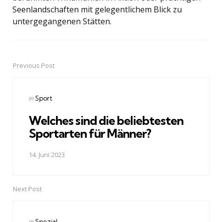
Seenlandschaften mit gelegentlichem Blick zu
untergegangenen Stätten.
Previous Post
Post
navigation
Posted
in
Sport
in
Welches sind die beliebtesten
Sportarten für Männer?
14. Juni 2023
Next Post
Posted
in
Spezial