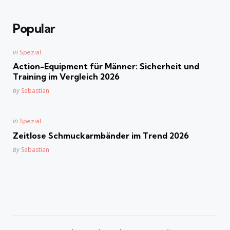
Popular
Posted
in
Spezial
in
Action-Equipment für Männer: Sicherheit und
Training im Vergleich 2026
Posted
by
Sebastian
Posted
in
Spezial
in
Zeitlose Schmuckarmbänder im Trend 2026
Posted
by
Sebastian