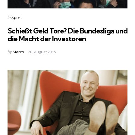
Categories
Posted
in
Sport
in
Schießt Geld Tore? Die Bundesliga und
die Macht der Investoren
Posted
by
Marco
20. August 2015
by