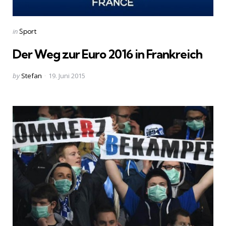
Categories
Posted
in
Sport
in
Der Weg zur Euro 2016 in Frankreich
Posted
by
Stefan
19. Juni 2015
by