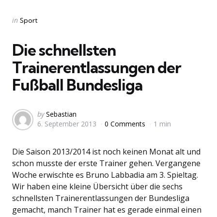
Categories
Posted
in
Sport
in
Die schnellsten
Trainerentlassungen der
Fußball Bundesliga
Posted
by
Sebastian
6. September 2013
0 Comments
1 min
by
Die Saison 2013/2014 ist noch keinen Monat alt und
schon musste der erste Trainer gehen. Vergangene
Woche erwischte es Bruno Labbadia am 3. Spieltag.
Wir haben eine kleine Übersicht über die sechs
schnellsten Trainerentlassungen der Bundesliga
gemacht, manch Trainer hat es gerade einmal einen