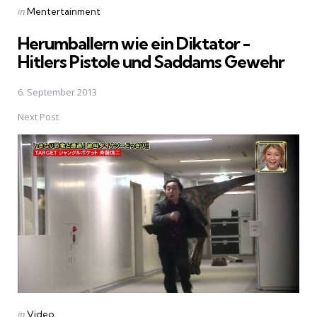
Posted
in
Mentertainment
in
Herumballern wie ein Diktator -
Hitlers Pistole und Saddams Gewehr
6. September 2013
Next Post
Posted
in
Video