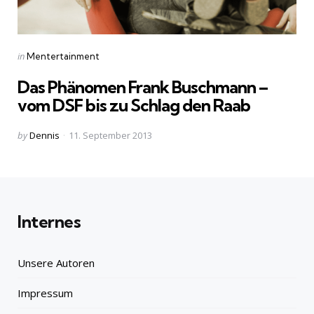
Categories
Posted
in
Mentertainment
in
Das Phänomen Frank Buschmann –
vom DSF bis zu Schlag den Raab
Posted
by
Dennis
11. September 2013
by
Internes
Unsere Autoren
Impressum