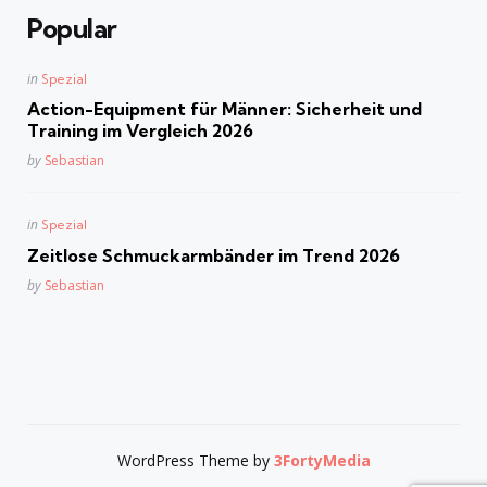
Popular
Posted
in
Spezial
in
Action-Equipment für Männer: Sicherheit und
Training im Vergleich 2026
Posted
by
Sebastian
Posted
in
Spezial
in
Zeitlose Schmuckarmbänder im Trend 2026
Posted
by
Sebastian
WordPress Theme by
3FortyMedia