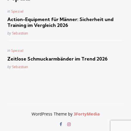
Posted
in
Spezial
in
Action-Equipment für Männer: Sicherheit und
Training im Vergleich 2026
Posted
by
Sebastian
Posted
in
Spezial
in
Zeitlose Schmuckarmbänder im Trend 2026
Posted
by
Sebastian
WordPress Theme by
3FortyMedia