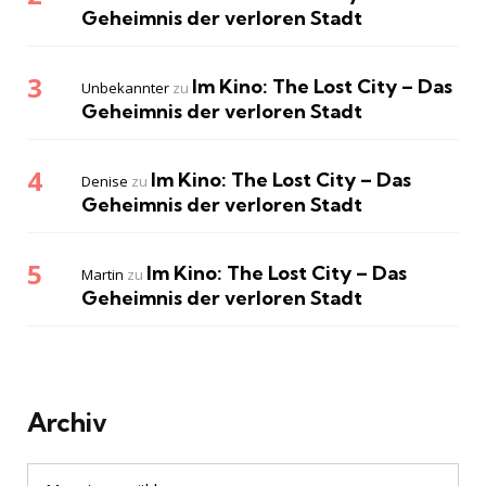
Geheimnis der verloren Stadt
Im Kino: The Lost City – Das
Unbekannter
zu
Geheimnis der verloren Stadt
Im Kino: The Lost City – Das
Denise
zu
Geheimnis der verloren Stadt
Im Kino: The Lost City – Das
Martin
zu
Geheimnis der verloren Stadt
Archiv
Archiv