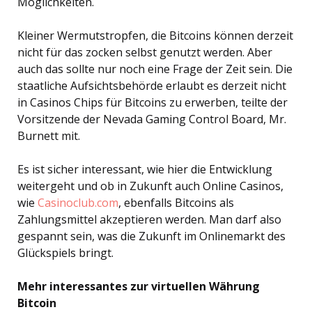
Möglichkeiten.
Kleiner Wermutstropfen, die Bitcoins können derzeit
nicht für das zocken selbst genutzt werden. Aber
auch das sollte nur noch eine Frage der Zeit sein. Die
staatliche Aufsichtsbehörde erlaubt es derzeit nicht
in Casinos Chips für Bitcoins zu erwerben, teilte der
Vorsitzende der Nevada Gaming Control Board, Mr.
Burnett mit.
Es ist sicher interessant, wie hier die Entwicklung
weitergeht und ob in Zukunft auch Online Casinos,
wie
Casinoclub.com
, ebenfalls Bitcoins als
Zahlungsmittel akzeptieren werden. Man darf also
gespannt sein, was die Zukunft im Onlinemarkt des
Glückspiels bringt.
Mehr interessantes zur virtuellen Währung
Bitcoin