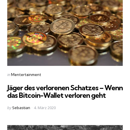
Categories
Posted
in
Mentertainment
in
Jäger des verlorenen Schatzes – Wenn
das Bitcoin-Wallet verloren geht
Posted
by
Sebastian
4. März 2020
by