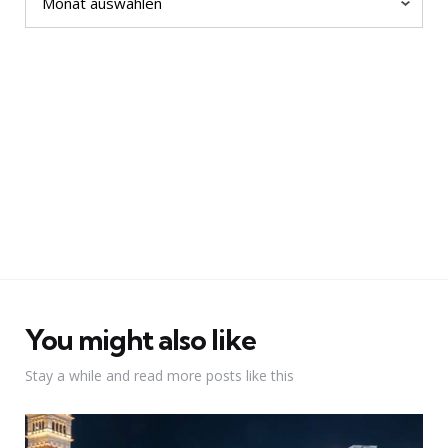
You might also like
Stay a while and read more posts like this