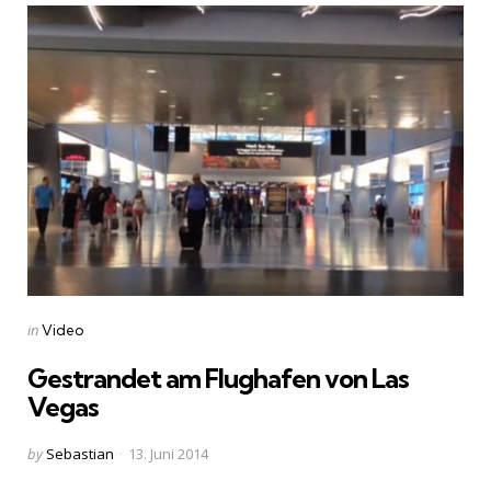
Categories
Posted
in
Video
in
Gestrandet am Flughafen von Las
Vegas
Posted
by
Sebastian
13. Juni 2014
by