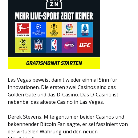
Las Vegas beweist damit wieder einmal Sinn für
Innovationen. Die ersten zwei Casinos sind das
Golden Gate und das D-Casino. Das D-Casino ist
nebenbei das älteste Casino in Las Vegas.
Derek Stevens, Miteigentümer beider Casinos und
bekennender Bitcoin Fan sagte, er sei fasziniert von
der virtuellen Währung und den neuen