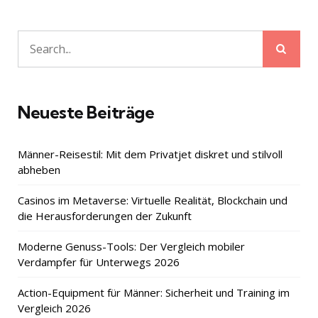
Sear
Search
for:
Neueste Beiträge
Männer-Reisestil: Mit dem Privatjet diskret und stilvoll
abheben
Casinos im Metaverse: Virtuelle Realität, Blockchain und
die Herausforderungen der Zukunft
Moderne Genuss-Tools: Der Vergleich mobiler
Verdampfer für Unterwegs 2026
Action-Equipment für Männer: Sicherheit und Training im
Vergleich 2026