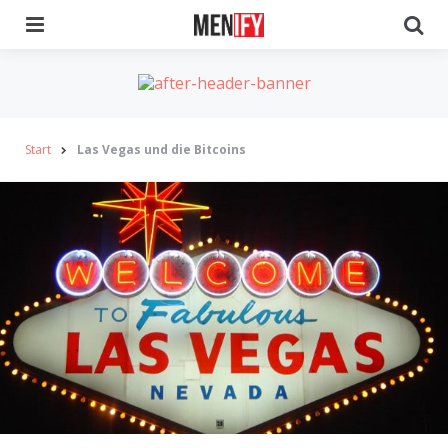
Menu
Se
Start
Las Vegas und die Bitcoins