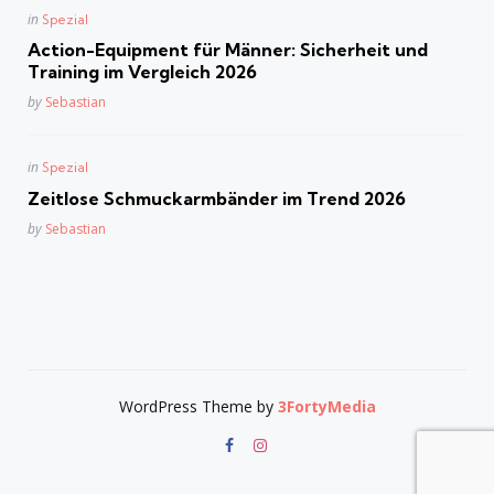
Posted
in
Spezial
in
Action-Equipment für Männer: Sicherheit und
Training im Vergleich 2026
Posted
by
Sebastian
Posted
in
Spezial
in
Zeitlose Schmuckarmbänder im Trend 2026
Posted
by
Sebastian
WordPress Theme by
3FortyMedia