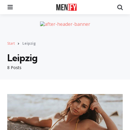
Menu
Se
Start
Leipzig
Leipzig
8 Posts