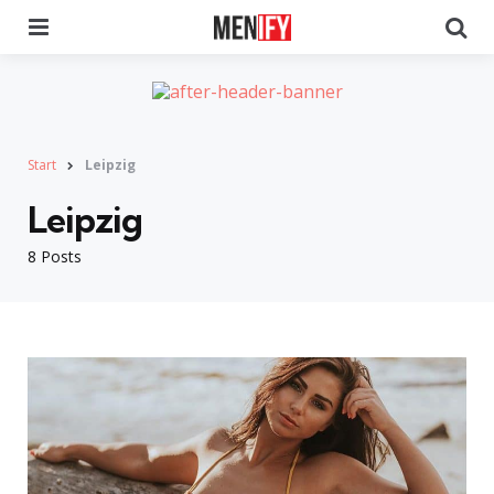
Menu
Se
Start
Leipzig
Leipzig
8 Posts