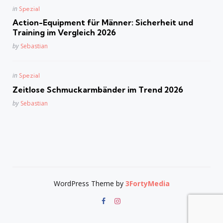
Posted
in
Spezial
in
Action-Equipment für Männer: Sicherheit und
Training im Vergleich 2026
Posted
by
Sebastian
Posted
in
Spezial
in
Zeitlose Schmuckarmbänder im Trend 2026
Posted
by
Sebastian
WordPress Theme by
3FortyMedia