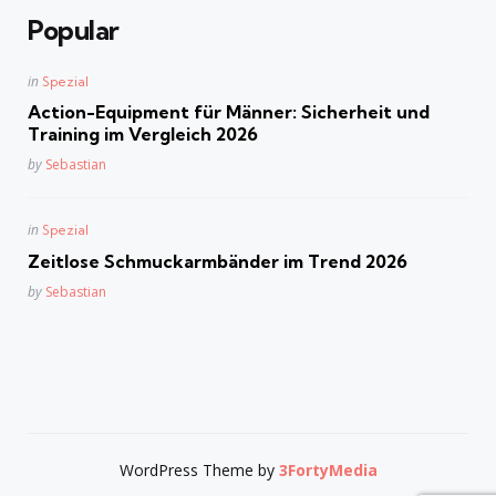
Popular
Posted
in
Spezial
in
Action-Equipment für Männer: Sicherheit und
Training im Vergleich 2026
Posted
by
Sebastian
Posted
in
Spezial
in
Zeitlose Schmuckarmbänder im Trend 2026
Posted
by
Sebastian
WordPress Theme by
3FortyMedia