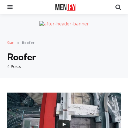
Menu
Se
Start
Roofer
Roofer
4 Posts