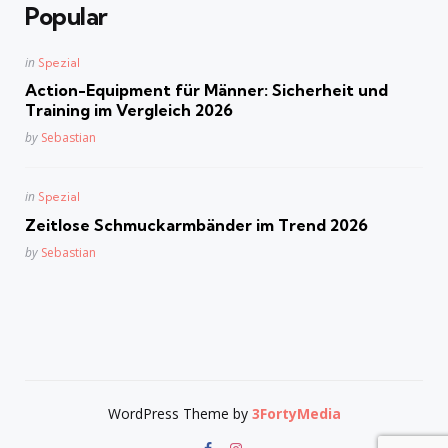
Popular
Posted
in
Spezial
in
Action-Equipment für Männer: Sicherheit und
Training im Vergleich 2026
Posted
by
Sebastian
Posted
in
Spezial
in
Zeitlose Schmuckarmbänder im Trend 2026
Posted
by
Sebastian
WordPress Theme by
3FortyMedia