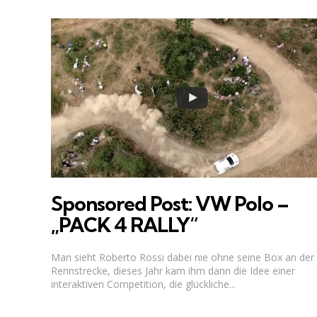
Sponsored Post: VW Polo –
„PACK 4 RALLY“
Man sieht Roberto Rossi dabei nie ohne seine Box an der
Rennstrecke, dieses Jahr kam ihm dann die Idee einer
interaktiven Competition, die glückliche...