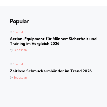
Popular
Posted
in
Spezial
in
Action-Equipment für Männer: Sicherheit und
Training im Vergleich 2026
Posted
by
Sebastian
Posted
in
Spezial
in
Zeitlose Schmuckarmbänder im Trend 2026
Posted
by
Sebastian