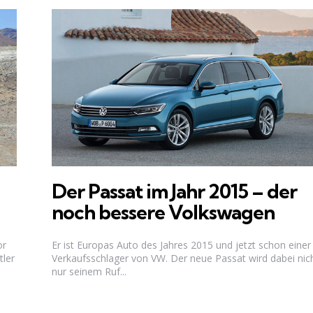
Der Passat im Jahr 2015 – der
noch bessere Volkswagen
or
Er ist Europas Auto des Jahres 2015 und jetzt schon einer
tler
Verkaufsschlager von VW. Der neue Passat wird dabei nic
nur seinem Ruf...