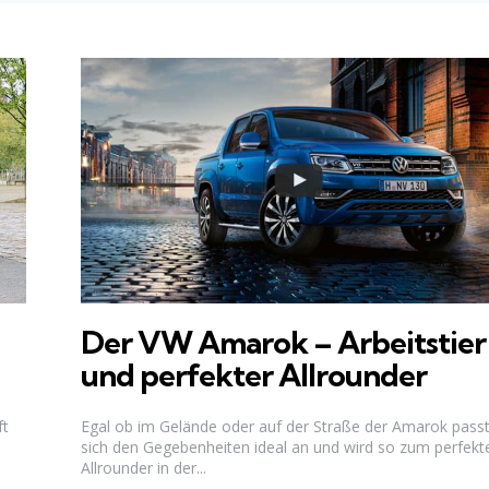
Der VW Amarok – Arbeitstier
und perfekter Allrounder
ft
Egal ob im Gelände oder auf der Straße der Amarok pass
sich den Gegebenheiten ideal an und wird so zum perfekt
Allrounder in der...