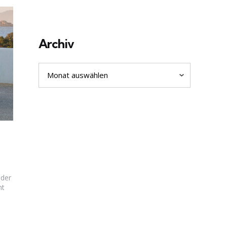
Archiv
Archiv
 der
ht