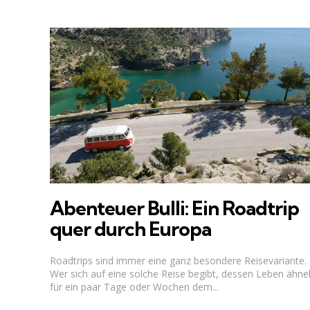
Abenteuer Bulli: Ein Roadtrip
quer durch Europa
Roadtrips sind immer eine ganz besondere Reisevariante.
Wer sich auf eine solche Reise begibt, dessen Leben ähnel
für ein paar Tage oder Wochen dem...