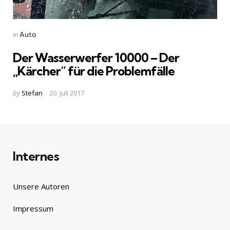
Categories
Posted
in
Auto
in
Der Wasserwerfer 10000 – Der
„Kärcher“ für die Problemfälle
Posted
by
Stefan
20. Juli 2017
by
Internes
Unsere Autoren
Impressum