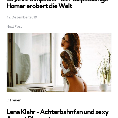
Homer erobert die Welt
19. Dezember 2019
Next Post
Posted
in
Frauen
in
Lena Klahr - Achterbahnfan und sexy