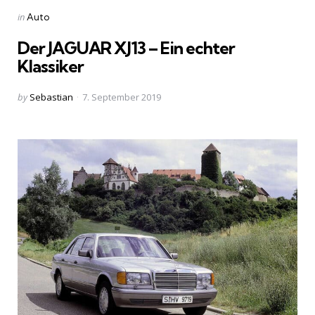
Categories
Posted
in
Auto
in
Der JAGUAR XJ13 – Ein echter
Klassiker
Posted
by
Sebastian
7. September 2019
by