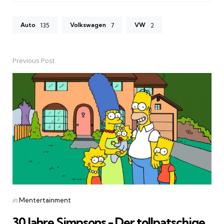
Auto
Volkswagen
VW
135
7
2
Previous Post
Post
navigation
Posted
in
Mentertainment
in
30 Jahre Simpsons - Der tollpatschige