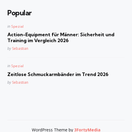
Popular
Posted
in
Spezial
in
Action-Equipment für Männer: Sicherheit und
Training im Vergleich 2026
Posted
by
Sebastian
Posted
in
Spezial
in
Zeitlose Schmuckarmbänder im Trend 2026
Posted
by
Sebastian
WordPress Theme by
3FortyMedia