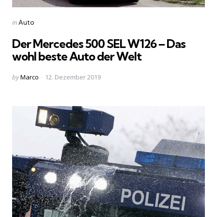
Categories
Posted
in
Auto
in
Der Mercedes 500 SEL W126 – Das
wohl beste Auto der Welt
Posted
by
Marco
12. Dezember 2019
by