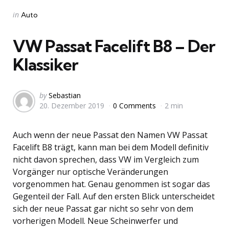
Categories
Posted
in
Auto
in
VW Passat Facelift B8 – Der
Klassiker
Posted
by
Sebastian
20. Dezember 2019
0 Comments
2 min
by
Auch wenn der neue Passat den Namen VW Passat
Facelift B8 trägt, kann man bei dem Modell definitiv
nicht davon sprechen, dass VW im Vergleich zum
Vorgänger nur optische Veränderungen
vorgenommen hat. Genau genommen ist sogar das
Gegenteil der Fall. Auf den ersten Blick unterscheidet
sich der neue Passat gar nicht so sehr von dem
vorherigen Modell. Neue Scheinwerfer und