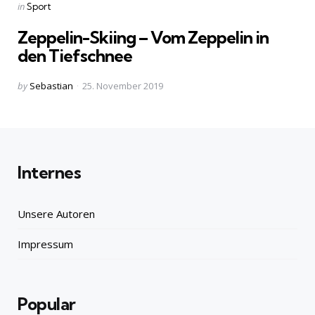
Categories
Posted
in
Sport
in
Zeppelin-Skiing – Vom Zeppelin in
den Tiefschnee
Posted
by
Sebastian
25. November 2019
by
Internes
Unsere Autoren
Impressum
Popular