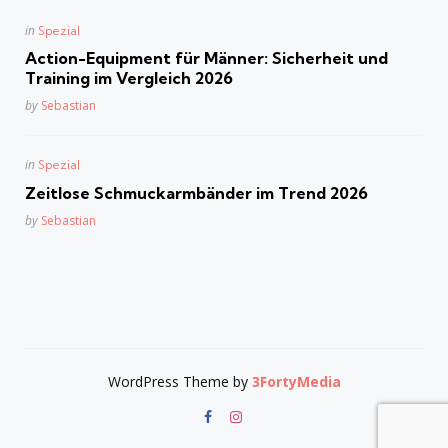
Posted
in
Spezial
in
Action-Equipment für Männer: Sicherheit und
Training im Vergleich 2026
Posted
by
Sebastian
Posted
in
Spezial
in
Zeitlose Schmuckarmbänder im Trend 2026
Posted
by
Sebastian
WordPress Theme by
3FortyMedia