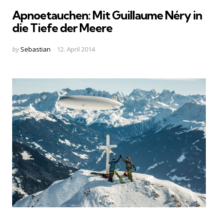
in
Apnoetauchen: Mit Guillaume Néry in
die Tiefe der Meere
Posted
by
Sebastian
12. April 2014
by