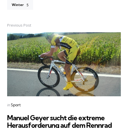
Winter
5
Previous Post
Post
navigation
Posted
in
Sport
in
Manuel Geyer sucht die extreme
Herausforderung auf dem Rennrad