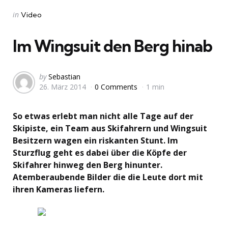
Categories
Posted
in
Video
in
Im Wingsuit den Berg hinab
Posted
by
Sebastian
26. März 2014
0 Comments
1 min
by
So etwas erlebt man nicht alle Tage auf der
Skipiste, ein Team aus Skifahrern und Wingsuit
Besitzern wagen ein riskanten Stunt. Im
Sturzflug geht es dabei über die Köpfe der
Skifahrer hinweg den Berg hinunter.
Atemberaubende Bilder die die Leute dort mit
ihren Kameras liefern.