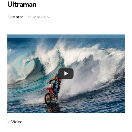
Ultraman
Posted
by
Marco
15. Mai 2015
by
Categories
Posted
in
Video
in