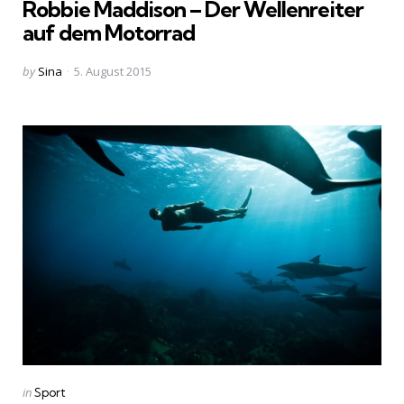
Robbie Maddison – Der Wellenreiter
auf dem Motorrad
Posted
by
Sina
5. August 2015
by
Categories
Posted
in
Sport