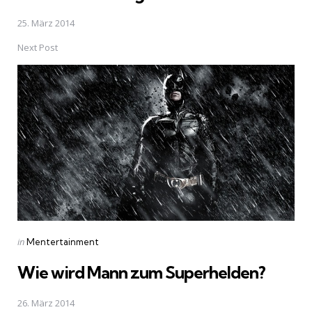
25. März 2014
Next Post
Posted
in
Mentertainment
in
Wie wird Mann zum Superhelden?
26. März 2014