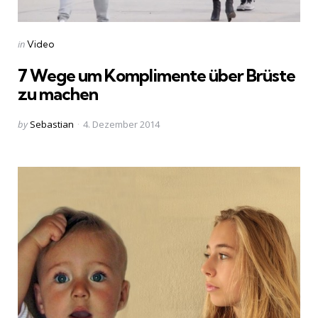
Categories
Posted
in
Video
in
7 Wege um Komplimente über Brüste
zu machen
Posted
by
Sebastian
4. Dezember 2014
by