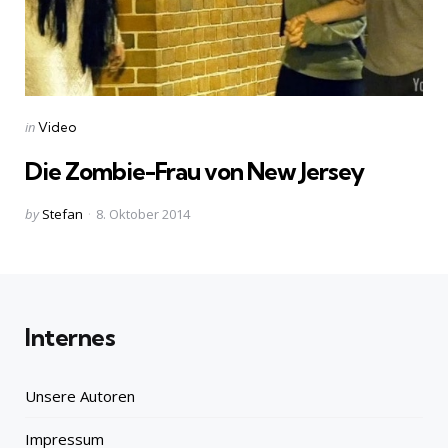
Categories
Posted
in
Video
in
Die Zombie-Frau von New Jersey
Posted
by
Stefan
8. Oktober 2014
by
Internes
Unsere Autoren
Impressum