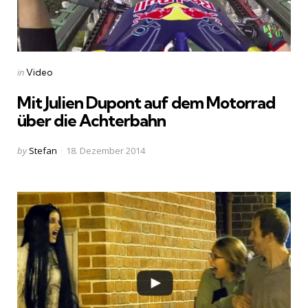
Categories
Posted
in
Video
in
Mit Julien Dupont auf dem Motorrad
über die Achterbahn
Posted
by
Stefan
18. Dezember 2014
by