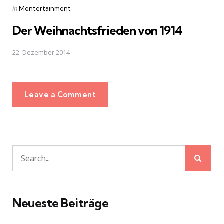
Posted
in
Mentertainment
in
Der Weihnachtsfrieden von 1914
22. Dezember 2014
Leave a Comment
Sear
Search
for:
Neueste Beiträge