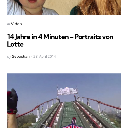
Categories
Posted
in
Video
in
14 Jahre in 4 Minuten – Portraits von
Lotte
Posted
by
Sebastian
28. April 2014
by