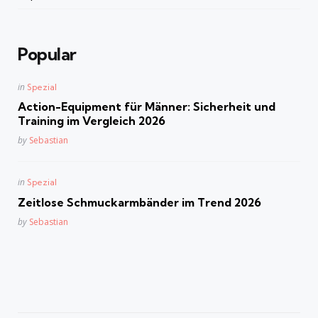
Popular
Posted
in
Spezial
in
Action-Equipment für Männer: Sicherheit und
Training im Vergleich 2026
Posted
by
Sebastian
Posted
in
Spezial
in
Zeitlose Schmuckarmbänder im Trend 2026
Posted
by
Sebastian