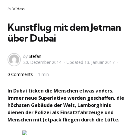
Categories
Posted
in
Video
in
Kunstflug mit dem Jetman
über Dubai
Posted
by
Stefan
20. Dezember 2014
Updated
13. Januar 2017
by
0 Comments
1 min
In Dubai ticken die Menschen etwas anders.
Immer neue Superlative werden geschaffen, die
höchsten Gebäude der Welt, Lamborghinis
dienen der Polizei als Einsatzfahrzeuge und
Menschen mit Jetpack fliegen durch die Lüfte.