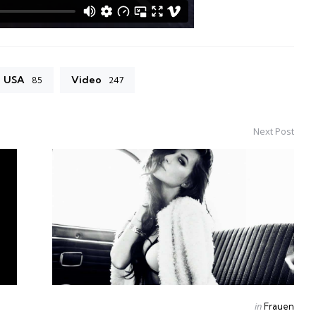
USA
Video
85
247
Next Post
Posted
in
Frauen