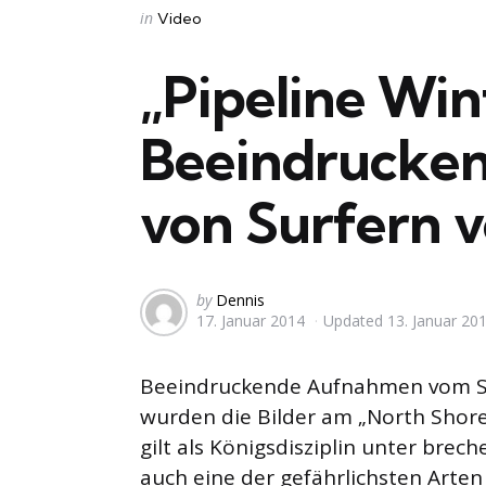
Categories
Posted
in
Video
in
„Pipeline Win
Beeindrucke
von Surfern v
Posted
by
Dennis
17. Januar 2014
Updated
13. Januar 20
by
Beeindruckende Aufnahmen vom Su
wurden die Bilder am „North Shore“
gilt als Königsdisziplin unter brech
auch eine der gefährlichsten Arten