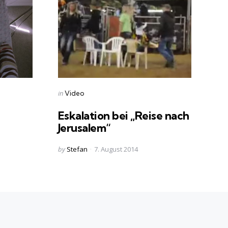
Categories
Posted
in
Video
in
Eskalation bei „Reise nach
Jerusalem“
Posted
by
Stefan
7. August 2014
by