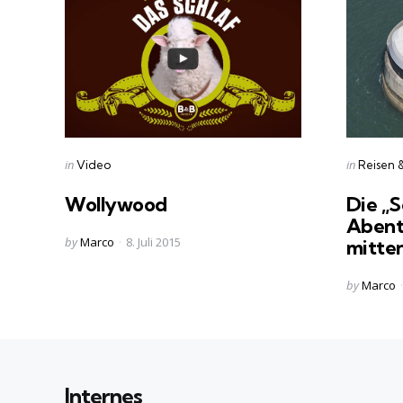
Categories
Categorie
Posted
Posted
in
in
Video
Reisen 
in
in
Wollywood
Die „S
Abent
Posted
by
Marco
8. Juli 2015
mitte
by
Posted
by
Marco
by
Internes