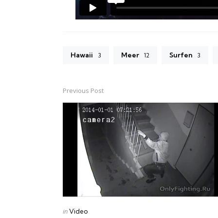
Hawaii
Meer
Surfen
3
12
3
Previous Post
Post
navigation
Posted
in
Video