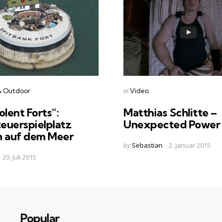
s
Categories
Posted
in
& Outdoor
Video
in
olent Forts“:
Matthias Schlitte –
euerspielplatz
Unexpected Power
n auf dem Meer
Posted
by
Sebastian
2. Januar 2015
by
20. Juli 2015
Popular