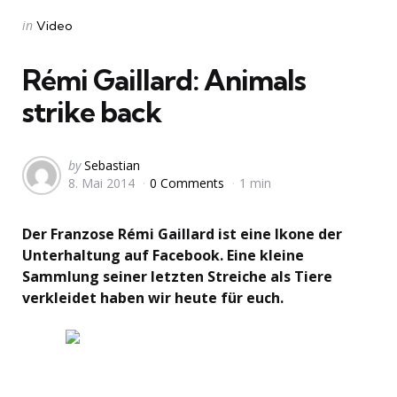
Categories
Posted
in
Video
in
Rémi Gaillard: Animals
strike back
Posted
by
Sebastian
8. Mai 2014
0 Comments
1 min
by
Der Franzose Rémi Gaillard ist eine Ikone der
Unterhaltung auf Facebook. Eine kleine
Sammlung seiner letzten Streiche als Tiere
verkleidet haben wir heute für euch.