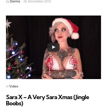
Posted
by
Dennis
26. November 2013
by
Categories
Posted
in
Video
in
Sara X – A Very Sara Xmas (Jingle
Boobs)