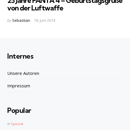
25 Jahre FANTA 4 – Geburtstagsgrüße
von der Luftwaffe
Posted
by
Sebastian
18. Juni 2014
by
Internes
Unsere Autoren
Impressum
Popular
Posted
in
Spezial
in