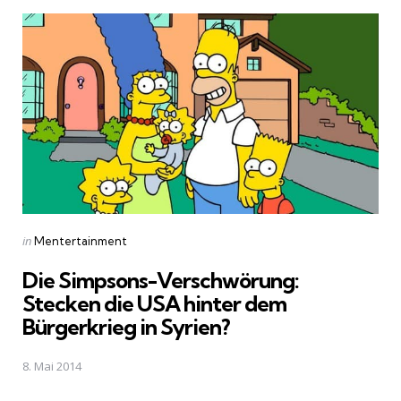
Posted
in
Mentertainment
in
Die Simpsons-Verschwörung:
Stecken die USA hinter dem
Bürgerkrieg in Syrien?
8. Mai 2014