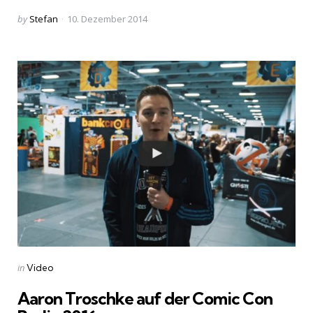
Posted
by
Stefan
10. Dezember 2014
by
Categories
Posted
in
Video
in
Aaron Troschke auf der Comic Con