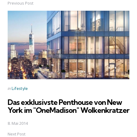
Previous Post
Post
navigation
Posted
in
Lifestyle
in
Das exklusivste Penthouse von New
York im "OneMadison" Wolkenkratzer
8. Mai 2014
Next Post