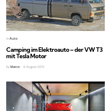
Categories
Posted
in
Auto
in
Camping im Elektroauto – der VW T3
mit Tesla Motor
Posted
by
Marco
4. August 2015
by