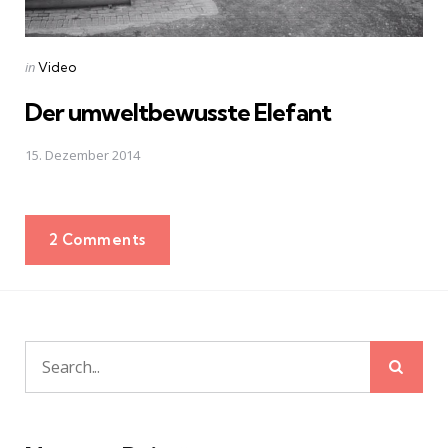
Posted
in
Video
in
Der umweltbewusste Elefant
15. Dezember 2014
2 Comments
Sear
Search
for: