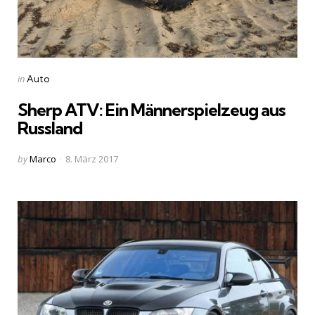
Categories
Posted
in
Auto
in
Sherp ATV: Ein Männerspielzeug aus
Russland
Posted
by
Marco
8. März 2017
by