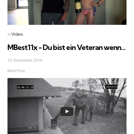
Posted
in
Video
in
MBest11x - Du bist ein Veteran wenn...
13. Dezember 2014
Next Post