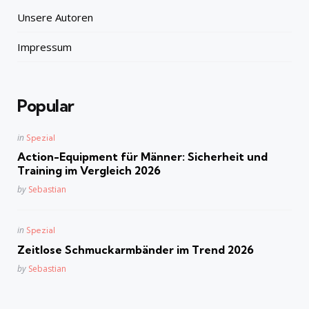
Unsere Autoren
Impressum
Popular
Posted
in
Spezial
in
Action-Equipment für Männer: Sicherheit und
Training im Vergleich 2026
Posted
by
Sebastian
Posted
in
Spezial
in
Zeitlose Schmuckarmbänder im Trend 2026
Posted
by
Sebastian