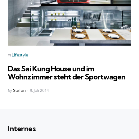
Categories
Posted
in
Lifestyle
in
Das Sai Kung House und im
Wohnzimmer steht der Sportwagen
Posted
by
Stefan
9. Juli 2014
by
Internes