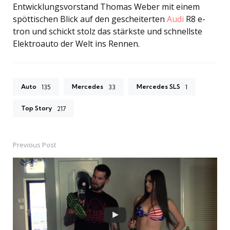
Entwicklungsvorstand Thomas Weber mit einem
spöttischen Blick auf den gescheiterten
Audi
R8 e-
tron und schickt stolz das stärkste und schnellste
Elektroauto der Welt ins Rennen.
Auto
Mercedes
Mercedes SLS
135
33
1
Top Story
217
Previous Post
Post
navigation