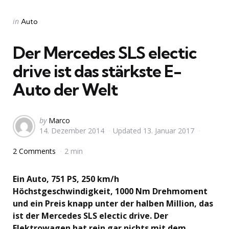
Categories
Posted
in
Auto
in
Der Mercedes SLS electic
drive ist das stärkste E-
Auto der Welt
Posted
by
Marco
14. Dezember 2014
Updated
13. Januar 2017
by
2 Comments
2 min
Ein Auto, 751 PS, 250 km/h
Höchstgeschwindigkeit, 1000 Nm Drehmoment
und ein Preis knapp unter der halben Million, das
ist der Mercedes SLS electic drive. Der
Elektrowagen hat rein gar nichts mit dem