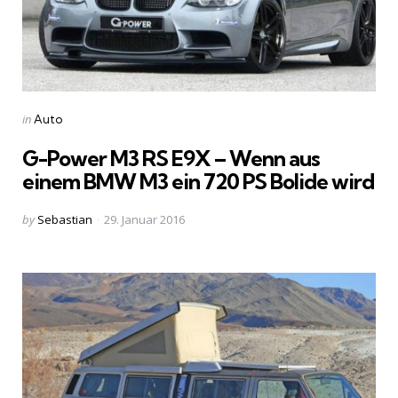
Categories
Posted
in
Auto
in
G-Power M3 RS E9X – Wenn aus
einem BMW M3 ein 720 PS Bolide wird
Posted
by
Sebastian
29. Januar 2016
by