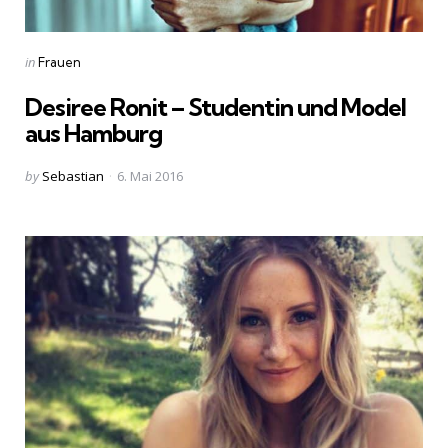
Categories
Posted
in
Frauen
in
Desiree Ronit – Studentin und Model
aus Hamburg
Posted
by
Sebastian
6. Mai 2016
by