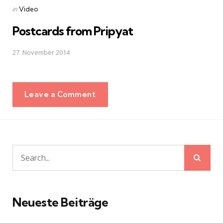
Posted
in
Video
in
Postcards from Pripyat
27. November 2014
Leave a Comment
Sear
Search
for:
Neueste Beiträge