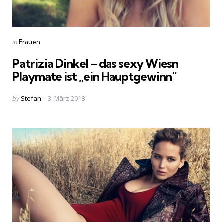
Categories
Posted
in
Frauen
in
Patrizia Dinkel – das sexy Wiesn
Playmate ist „ein Hauptgewinn“
Posted
by
Stefan
3. März 2018
by