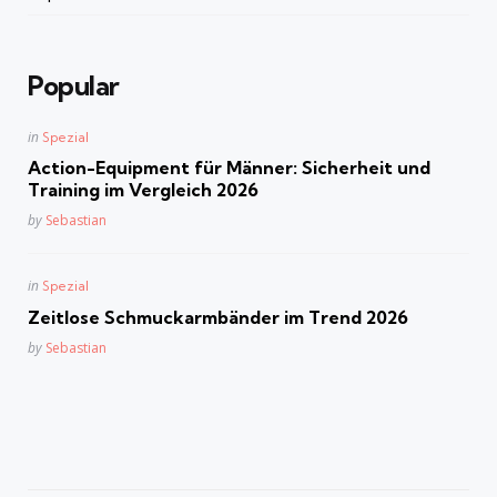
Popular
Posted
in
Spezial
in
Action-Equipment für Männer: Sicherheit und
Training im Vergleich 2026
Posted
by
Sebastian
Posted
in
Spezial
in
Zeitlose Schmuckarmbänder im Trend 2026
Posted
by
Sebastian