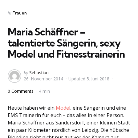
Categories
Posted
in
Frauen
in
Maria Schäffner –
talentierte Sängerin, sexy
Model und Fitnesstrainerin
Posted
by
Sebastian
26. November 2014
Updated
5. Juni 2018
by
0 Comments
4 min
Heute haben wir ein
Model
, eine Sängerin und eine
EMS Trainerin für euch – das alles in einer Person.
Maria Schäffner aus Sandersdorf, einer kleinen Stadt
ein paar Kilometer nördlich von Leipzig. Die hübsche
Blondine sieht nicht nur gut vor der Kamera aus,