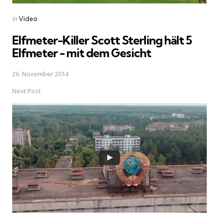
Posted
in
Video
in
Elfmeter-Killer Scott Sterling hält 5
Elfmeter - mit dem Gesicht
26. November 2014
Next Post