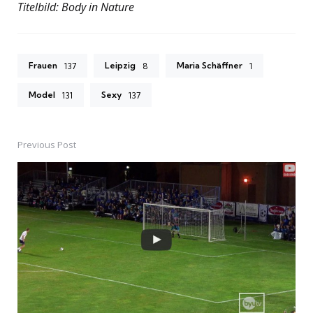
Titelbild: Body in Nature
Frauen
Leipzig
Maria Schäffner
137
8
1
Model
Sexy
131
137
Previous Post
Post
navigation