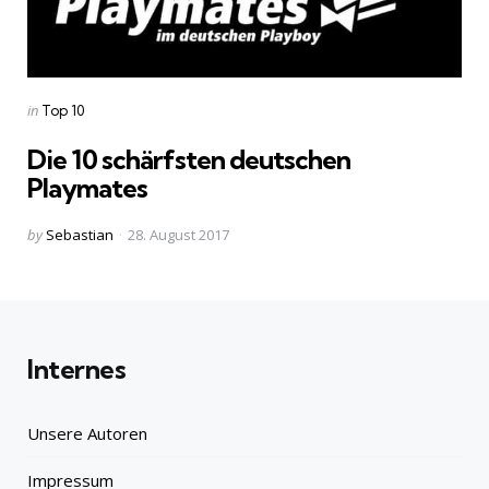
Categories
Posted
in
Top 10
in
Die 10 schärfsten deutschen
Playmates
Posted
by
Sebastian
28. August 2017
by
Internes
Unsere Autoren
Impressum