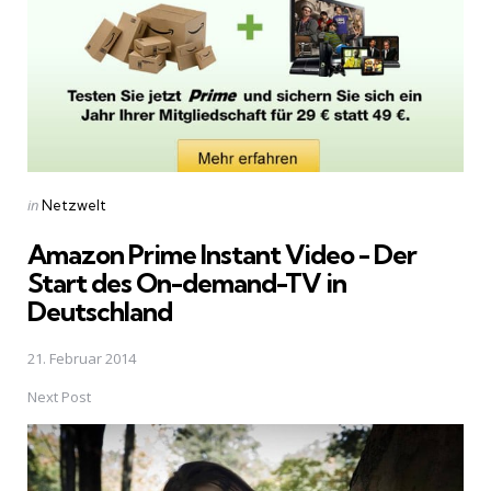
Posted
in
Netzwelt
in
Amazon Prime Instant Video - Der
Start des On-demand-TV in
Deutschland
21. Februar 2014
Next Post