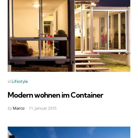
Categories
Posted
in
Lifestyle
in
Modern wohnen im Container
Posted
by
Marco
11. Januar 2015
by