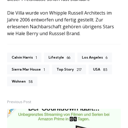
Die Villa wurde von Whipple Russell Architects im
Jahre 2006 entworfen und fertig gestellt. Zur
erlesenen Nachbarschaft gehören übrigens Stars
wie Hale Berry und Russsel Brand.
Calvin Harris
Lifestyle
Los Angeles
1
66
6
Sierra Mar House
Top Story
USA
1
217
85
Wohnen
58
Previous Post
Post
navigation