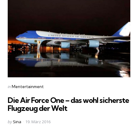
Categories
Posted
in
Mentertainment
in
Die Air Force One – das wohl sicherste
Flugzeug der Welt
Posted
by
Sina
19. März 2016
by