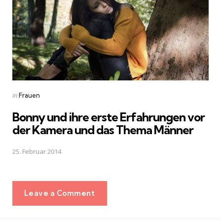
Posted
in
Frauen
in
Bonny und ihre erste Erfahrungen vor
der Kamera und das Thema Männer
25. Februar 2014
Leave a Comment