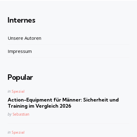
Internes
Unsere Autoren
Impressum
Popular
Posted
in
Spezial
in
Action-Equipment für Männer: Sicherheit und
Training im Vergleich 2026
Posted
by
Sebastian
Posted
in
Spezial