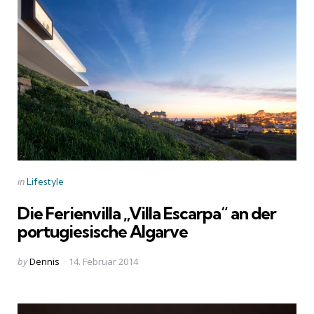
Categories
Posted
in
Lifestyle
in
Die Ferienvilla „Villa Escarpa“ an der
portugiesische Algarve
Posted
by
Dennis
14. Februar 2014
by