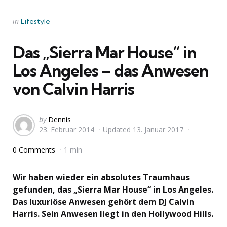
Categories
Posted
in
Lifestyle
in
Das „Sierra Mar House“ in
Los Angeles – das Anwesen
von Calvin Harris
Posted
by
Dennis
23. Februar 2014
Updated
13. Januar 2017
by
0 Comments
1 min
Wir haben wieder ein absolutes Traumhaus
gefunden, das „Sierra Mar House“ in Los Angeles.
Das luxuriöse Anwesen gehört dem DJ Calvin
Harris. Sein Anwesen liegt in den Hollywood Hills.