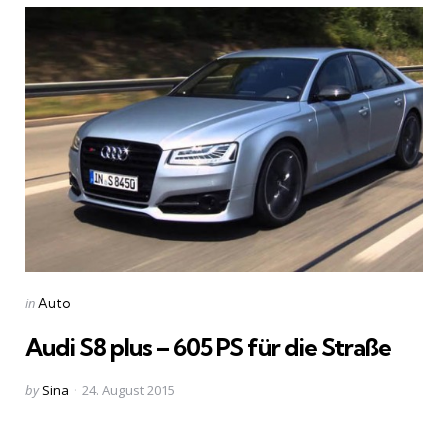
Categories
Posted
in
Auto
in
Audi S8 plus – 605 PS für die Straße
Posted
by
Sina
24. August 2015
by