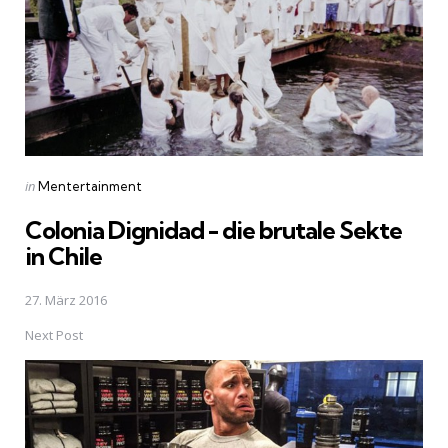
Posted
in
Mentertainment
in
Colonia Dignidad - die brutale Sekte
in Chile
27. März 2016
Next Post