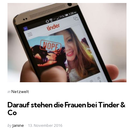
Categories
Posted
in
Netzwelt
in
Darauf stehen die Frauen bei Tinder &
Co
Posted
by
Janine
13. November 2016
by