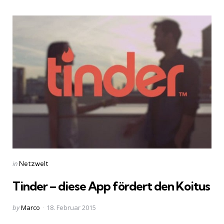
Categories
Posted
in
Netzwelt
in
Tinder – diese App fördert den Koitus
Posted
by
Marco
18. Februar 2015
by