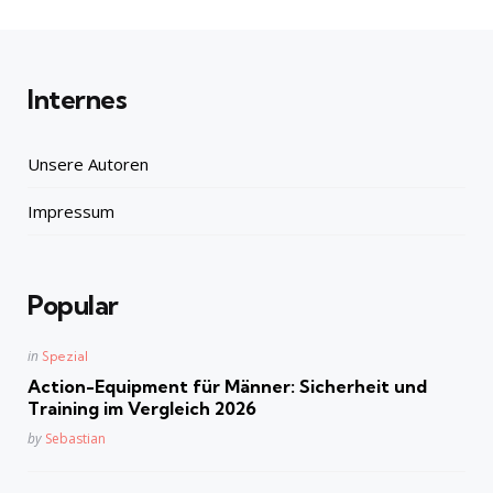
Internes
Unsere Autoren
Impressum
Popular
Posted
in
Spezial
in
Action-Equipment für Männer: Sicherheit und
Training im Vergleich 2026
Posted
by
Sebastian