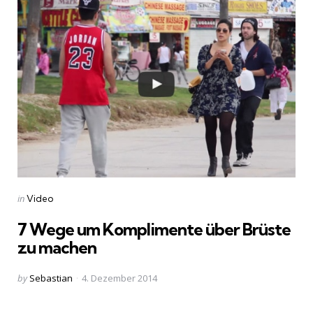
Categories
Posted
in
Video
in
7 Wege um Komplimente über Brüste
zu machen
Posted
by
Sebastian
4. Dezember 2014
by