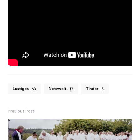
Lustiges
Netzwelt
Tinder
63
12
5
Previous Post
Post
navigation