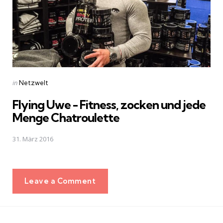
Posted
in
Netzwelt
in
Flying Uwe - Fitness, zocken und jede
Menge Chatroulette
31. März 2016
Leave a Comment