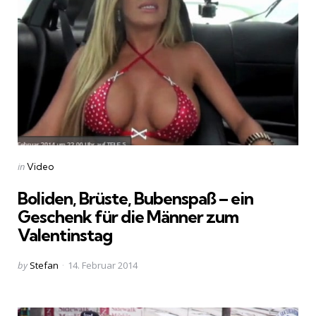
Categories
Posted
in
Video
in
Boliden, Brüste, Bubenspaß – ein
Geschenk für die Männer zum
Valentinstag
Posted
by
Stefan
14. Februar 2014
by