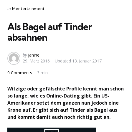
Categories
Posted
in
Mentertainment
in
Als Bagel auf Tinder
absahnen
Posted
by
Janine
29. März 2016
Updated
13. Januar 2017
by
0 Comments
3 min
Witzige oder gefälschte Profile kennt man schon
so lange, wie es Online-Dating gibt. Ein US-
Amerikaner setzt dem ganzen nun jedoch eine
Krone auf. Er gibt sich auf Tinder als Bagel aus
und kommt damit auch noch richtig gut an.