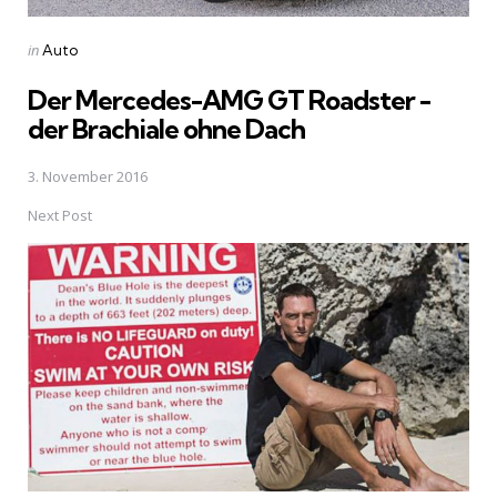
Posted
in
Auto
in
Der Mercedes-AMG GT Roadster -
der Brachiale ohne Dach
3. November 2016
Next Post