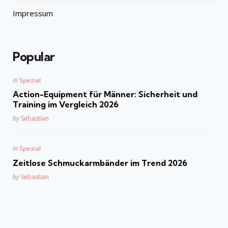
Impressum
Popular
Posted
in
Spezial
in
Action-Equipment für Männer: Sicherheit und
Training im Vergleich 2026
Posted
by
Sebastian
Posted
in
Spezial
in
Zeitlose Schmuckarmbänder im Trend 2026
Posted
by
Sebastian