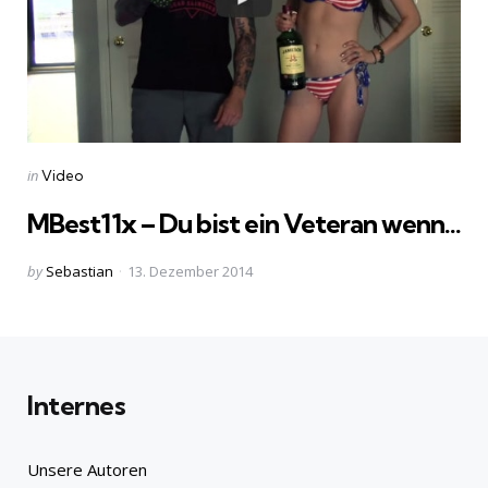
Categories
Posted
in
Video
in
MBest11x – Du bist ein Veteran wenn…
Posted
by
Sebastian
13. Dezember 2014
by
Internes
Unsere Autoren