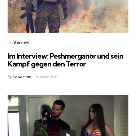
Categories
Posted
in
Interview
in
Im Interview: Peshmerganor und sein
Kampf gegen den Terror
Posted
by
Sebastian
9. März 2017
by