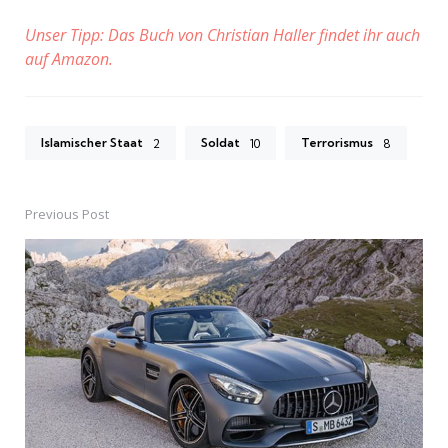
Unser Tipp: Das Buch von Christian Haller findet ihr auch
auf Amazon.
Islamischer Staat
Soldat
Terrorismus
2
10
8
Previous Post
Post
navigation