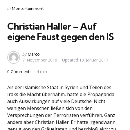
Categories
Posted
in
Mentertainment
in
Christian Haller – Auf
eigene Faust gegen den IS
Posted
by
Marco
7. November 2016
Updated
13. Januar 2017
by
0 Comments
4 min
Als der Islamische Staat in Syrien und Teilen des
Iraks die Macht übernahm, hatte die Propaganda
auch Auswirkungen auf viele Deutsche. Nicht
wenigen Menschen ließen sich von den
Versprechungen der Terroristen verführen. Ganz
anders aber Christian Haller. Er hatte irgendwann
genug von den Gräueltaten und beschloß aktiv zu