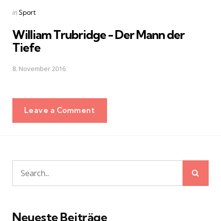
Posted
in
Sport
in
William Trubridge - Der Mann der
Tiefe
8. November 2016
Leave a Comment
Sear
Search
for:
Neueste Beiträge