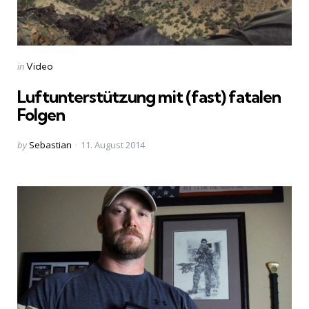
Categories
Posted
in
Video
in
Luftunterstützung mit (fast) fatalen
Folgen
Posted
by
Sebastian
11. August 2014
by