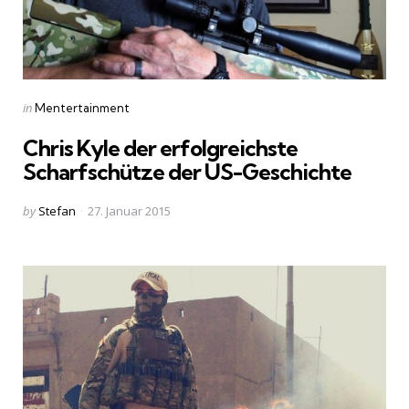
Categories
Posted
in
Mentertainment
in
Chris Kyle der erfolgreichste
Scharfschütze der US-Geschichte
Posted
by
Stefan
27. Januar 2015
by