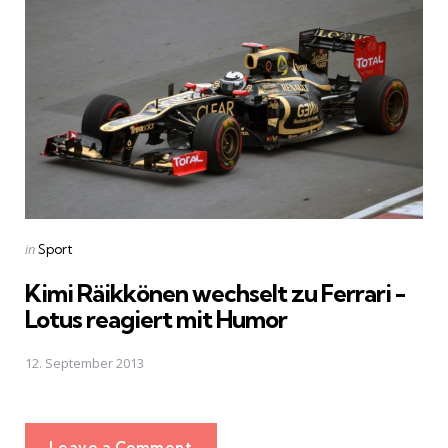
Posted
in
Sport
in
Kimi Räikkönen wechselt zu Ferrari -
Lotus reagiert mit Humor
12. September 2013
Leave a Comment