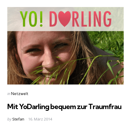
Categories
Posted
in
Netzwelt
in
Mit YoDarling bequem zur Traumfrau
Posted
by
Stefan
16. März 2014
by