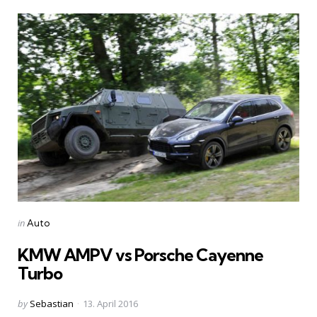
Categories
Posted
in
Auto
in
KMW AMPV vs Porsche Cayenne
Turbo
Posted
by
Sebastian
13. April 2016
by