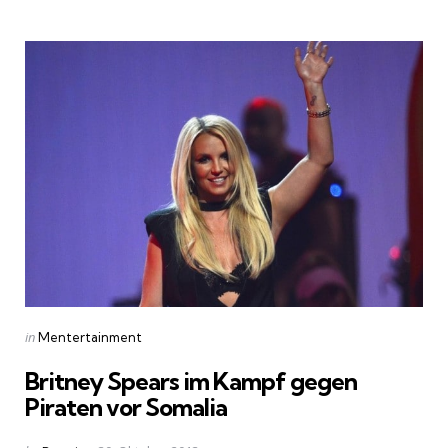
Categories
Posted
in
Mentertainment
in
Britney Spears im Kampf gegen
Piraten vor Somalia