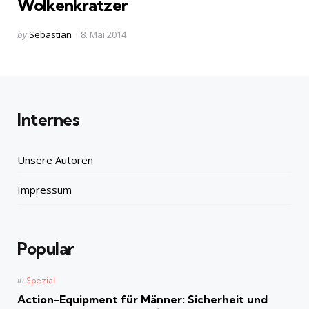
Wolkenkratzer
Posted
by
Sebastian
8. Mai 2014
by
Internes
Unsere Autoren
Impressum
Popular
Posted
in
Spezial
in
Action-Equipment für Männer: Sicherheit und