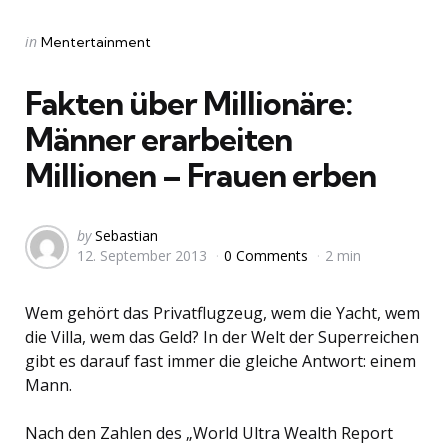
Categories
Posted
in
Mentertainment
in
Fakten über Millionäre:
Männer erarbeiten
Millionen – Frauen erben
Posted
by
Sebastian
12. September 2013
0 Comments
2 min
by
Wem gehört das Privatflugzeug, wem die Yacht, wem
die Villa, wem das Geld? In der Welt der Superreichen
gibt es darauf fast immer die gleiche Antwort: einem
Mann.
Nach den Zahlen des „World Ultra Wealth Report