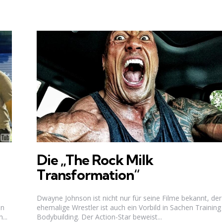
Die „The Rock Milk
Transformation“
Dwayne Johnson ist nicht nur für seine Filme bekannt, der
en
ehemalige Wrestler ist auch ein Vorbild in Sachen Trainin
...
Bodybuilding. Der Action-Star beweist...