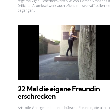
regelmäßigen Sicherheitsverstöße von Homer Simpsons 
örtlichen Atomkraftwerk auch „Geheimnisverrat“ sollen si
begangen...
22 Mal die eigene Freundin
erschrecken
Aristotle Georgeson hat eine hübsche Freundin, die allerd