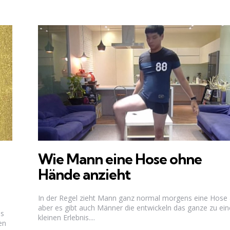
Wie Mann eine Hose ohne
Hände anzieht
In der Regel zieht Mann ganz normal morgens eine Hose 
aber es gibt auch Männer die entwickeln das ganze zu ei
is
kleinen Erlebnis....
en