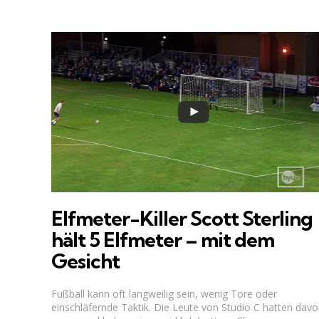
Elfmeter-Killer Scott Sterling
hält 5 Elfmeter – mit dem
Gesicht
Fußball kann oft langweilig sein, wenig Tore oder
einschläfernde Taktik. Die Leute von Studio C hatten dav