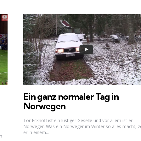
Ein ganz normaler Tag in
Norwegen
Tor Eckhoff ist ein lustiger Geselle und vor allem ist er
Norweger. Was ein Norweger im Winter so alles macht, z
er in einem...
on