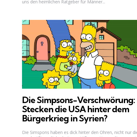
uns den heimlichen Ratgeber für Männer...
Die Simpsons-Verschwörung:
Stecken die USA hinter dem
Bürgerkrieg in Syrien?
Die Simspons haben es dick hinter den Ohren, nicht nur di