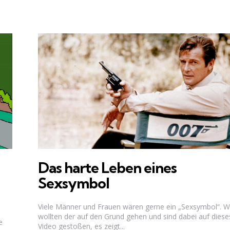
Das harte Leben eines
Sexsymbol
Viele Männer und Frauen wären gerne ein „Sexsymbol“. W
wollten der auf den Grund gehen und sind dabei auf diese
e
Video gestoßen, es zeigt...