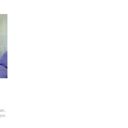
an,
nem