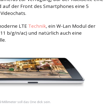
 auf der Front des Smartphones eine 5
 Videochats.
 moderne LTE
Technik
, ein W-Lan Modul der
11 b/g/n/ac) und natürlich auch eine
le.
 Millimeter soll das One dick sein.