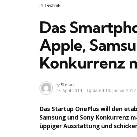
Categories
Posted
in
Technik
in
Das Smartpho
Apple, Samsu
Konkurrenz 
Posted
by
Stefan
27. April 2014
Updated
13. Januar 2017
by
Das Startup OnePlus will den etab
Samsung und Sony Konkurrenz mac
üppiger Ausstattung und schicke