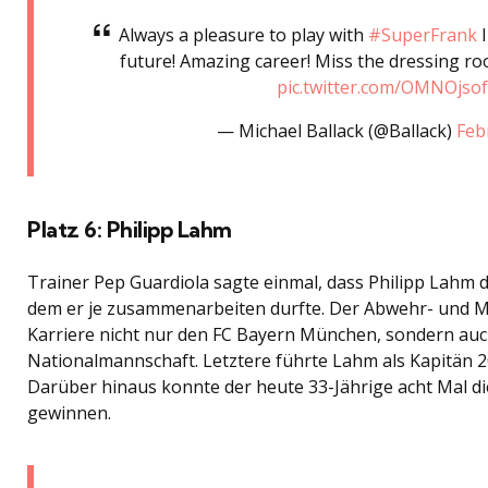
Always a pleasure to play with
#SuperFrank
I
future! Amazing career! Miss the dressing r
pic.twitter.com/OMNOjso
— Michael Ballack (@Ballack)
Feb
Platz 6: Philipp Lahm
Trainer Pep Guardiola sagte einmal, dass Philipp Lahm der
dem er je zusammenarbeiten durfte. Der Abwehr- und Mit
Karriere nicht nur den FC Bayern München, sondern auc
Nationalmannschaft. Letztere führte Lahm als Kapitän 2
Darüber hinaus konnte der heute 33-Jährige acht Mal d
gewinnen.