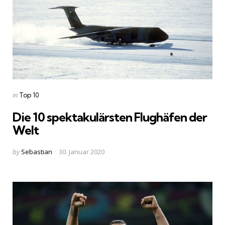
Categories
Posted
in
Top 10
in
Die 10 spektakulärsten Flughäfen der
Welt
Posted
by
Sebastian
30. Januar 2020
by