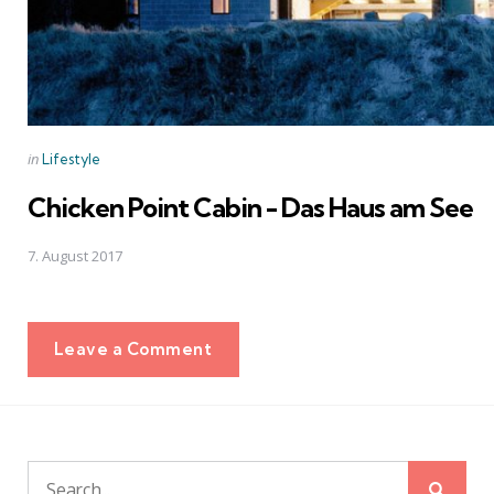
Posted
in
Lifestyle
in
Chicken Point Cabin - Das Haus am See
7. August 2017
Leave a Comment
Sear