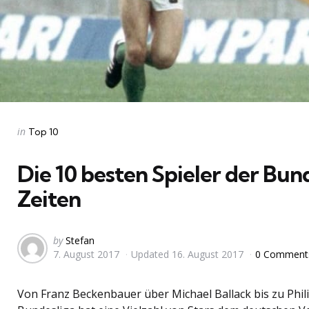
Categories
Posted
in
Top 10
in
Die 10 besten Spieler der Bund
Zeiten
Posted
by
Stefan
7. August 2017
Updated
16. August 2017
0 Commen
by
Von Franz Beckenbauer über Michael Ballack bis zu Phil