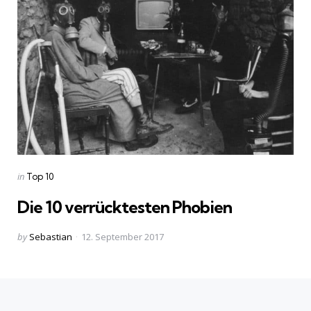
Categories
Posted
in
Top 10
in
Die 10 verrücktesten Phobien
Posted
by
Sebastian
12. September 2017
by