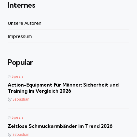
Internes
Unsere Autoren
Impressum
Popular
Posted
in
Spezial
in
Action-Equipment für Männer: Sicherheit und
Training im Vergleich 2026
Posted
by
Sebastian
Posted
in
Spezial
in
Zeitlose Schmuckarmbänder im Trend 2026
Posted
by
Sebastian