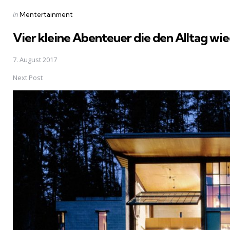
Posted
in
Mentertainment
in
Vier kleine Abenteuer die den Alltag w
7. August 2017
Next Post