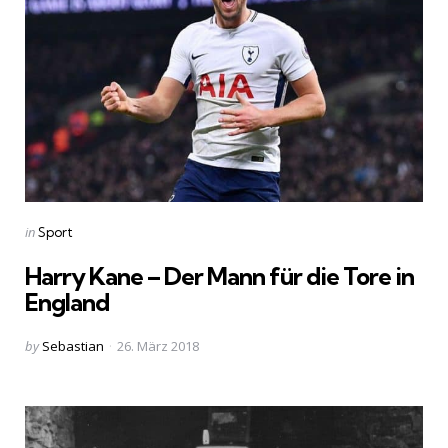
Categories
Posted
in
Sport
in
Harry Kane – Der Mann für die Tore in
England
Posted
by
Sebastian
26. März 2018
by