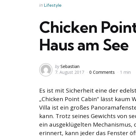
Categories
Posted
in
Lifestyle
in
Chicken Point
Haus am See
Posted
by
Sebastian
7. August 2017
0 Comments
1 min
by
Es ist mit Sicherheit eine der ede
„Chicken Point Cabin“ lässt kaum 
Villa ist ein großes Panoramafenst
kann. Trotz seines Gewichts von se
ein ausgeklügelten Mechanismus, 
erinnert, kann jeder das Fenster ö