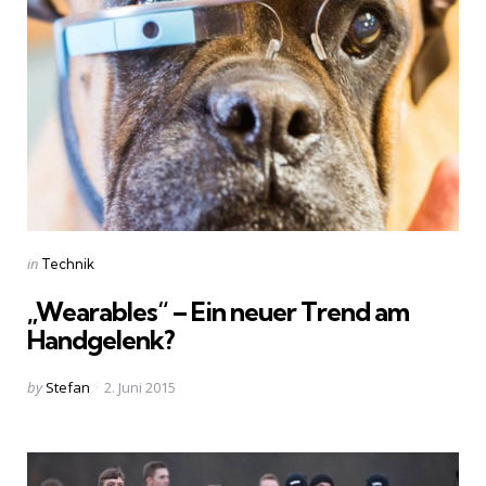
Categories
Posted
in
Technik
in
„Wearables“ – Ein neuer Trend am
Handgelenk?
Posted
by
Stefan
2. Juni 2015
by