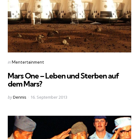
Categories
Posted
in
Mentertainment
in
Mars One – Leben und Sterben auf
dem Mars?
Posted
by
Dennis
16. September 2013
by