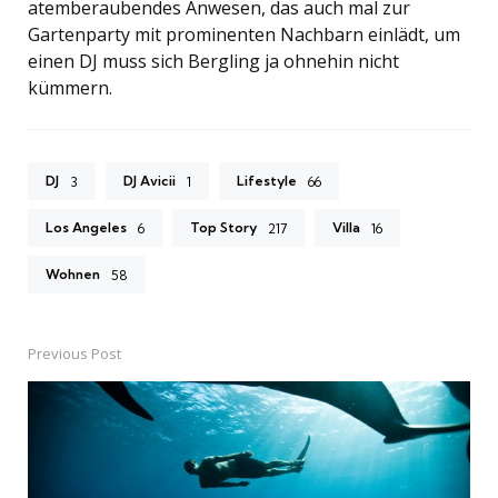
atemberaubendes Anwesen, das auch mal zur
Gartenparty mit prominenten Nachbarn einlädt, um
einen DJ muss sich Bergling ja ohnehin nicht
kümmern.
DJ
DJ Avicii
Lifestyle
3
1
66
Los Angeles
Top Story
Villa
6
217
16
Wohnen
58
Previous Post
Post
navigation