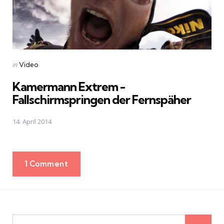
Posted
in
Video
in
Kamermann Extrem -
Fallschirmspringen der Fernspäher
14. April 2014
1 Comment