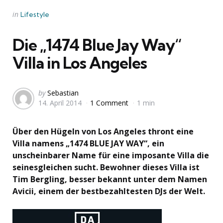
Categories
Posted
in
Lifestyle
in
Die „1474 Blue Jay Way“
Villa in Los Angeles
Posted
by
Sebastian
14. April 2014
1 Comment
1 min
by
Über den Hügeln von Los Angeles thront eine
Villa namens „1474 BLUE JAY WAY“, ein
unscheinbarer Name für eine imposante Villa die
seinesgleichen sucht. Bewohner dieses Villa ist
Tim Bergling, besser bekannt unter dem Namen
Avicii, einem der bestbezahltesten DJs der Welt.