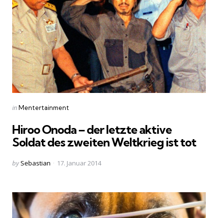
Categories
Posted
in
Mentertainment
in
Hiroo Onoda – der letzte aktive
Soldat des zweiten Weltkrieg ist tot
Posted
by
Sebastian
17. Januar 2014
by