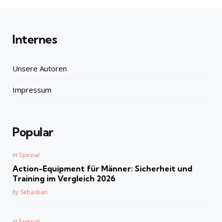
Internes
Unsere Autoren
Impressum
Popular
Posted
in
Spezial
in
Action-Equipment für Männer: Sicherheit und
Training im Vergleich 2026
Posted
by
Sebastian
Posted
in
Spezial