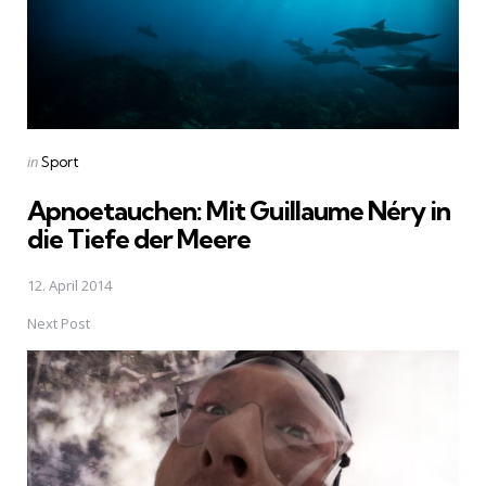
Posted
in
Sport
in
Apnoetauchen: Mit Guillaume Néry in
die Tiefe der Meere
12. April 2014
Next Post