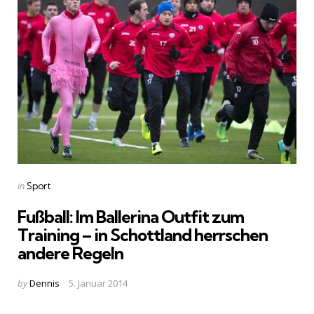
Categories
Posted
in
Sport
in
Fußball: Im Ballerina Outfit zum
Training – in Schottland herrschen
andere Regeln
Posted
by
Dennis
5. Januar 2014
by