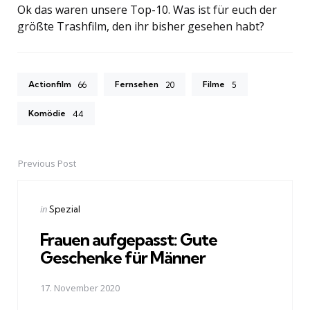
Ok das waren unsere Top-10. Was ist für euch der
größte Trashfilm, den ihr bisher gesehen habt?
Actionfilm
Fernsehen
Filme
66
20
5
Komödie
44
Previous Post
Post
navigation
Posted
in
Spezial
in
Frauen aufgepasst: Gute
Geschenke für Männer
17. November 2020