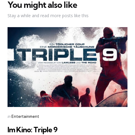
You might also like
Stay a while and read more posts like this
Categories
Posted
in
Entertainment
in
Im Kino: Triple 9