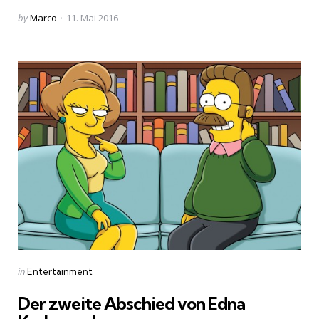
Posted
by
Marco
11. Mai 2016
by
Categories
Posted
in
Entertainment
in
Der zweite Abschied von Edna