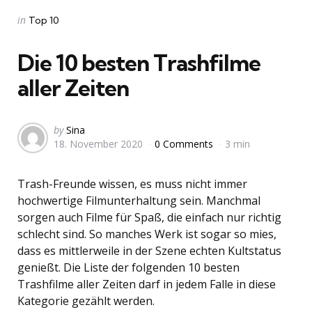
Categories
Posted
in
Top 10
in
Die 10 besten Trashfilme
aller Zeiten
Posted
by
Sina
18. November 2020
0 Comments
3 min
by
Trash-Freunde wissen, es muss nicht immer
hochwertige Filmunterhaltung sein. Manchmal
sorgen auch Filme für Spaß, die einfach nur richtig
schlecht sind. So manches Werk ist sogar so mies,
dass es mittlerweile in der Szene echten Kultstatus
genießt. Die Liste der folgenden 10 besten
Trashfilme aller Zeiten darf in jedem Falle in diese
Kategorie gezählt werden.