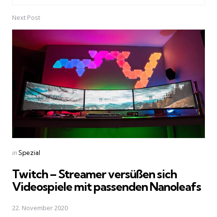
Next Post
Posted
in
Spezial
in
Twitch – Streamer versüßen sich
Videospiele mit passenden Nanoleafs
22. November 2020