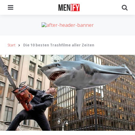
Menu
Se
Start
Die 10 besten Trashfilme aller Zeiten