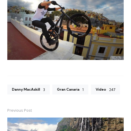
Danny MacAskill
Gran Canaria
Video
3
1
247
Previous Post
Post
navigation