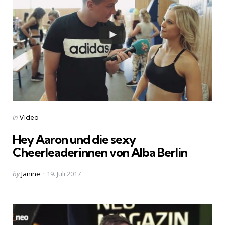
Categories
Posted
in
Video
in
Hey Aaron und die sexy
Cheerleaderinnen von Alba Berlin
Posted
by
Janine
19. Juli 2017
by