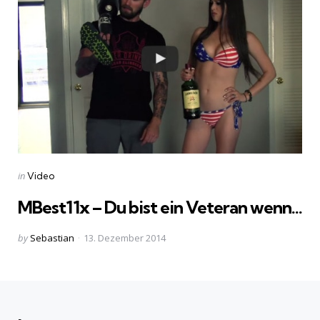
Categories
Posted
in
Video
in
MBest11x – Du bist ein Veteran wenn…
Posted
by
Sebastian
13. Dezember 2014
by