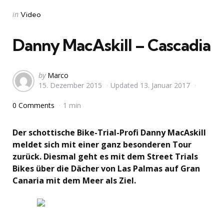
Categories
Posted
in
Video
in
Danny MacAskill – Cascadia
Posted
by
Marco
15. Dezember 2015
Updated
13. Januar 2017
by
0 Comments
1 min
Der schottische Bike-Trial-Profi Danny MacAskill
meldet sich mit einer ganz besonderen Tour
zurück. Diesmal geht es mit dem Street Trials
Bikes über die Dächer von Las Palmas auf Gran
Canaria mit dem Meer als Ziel.