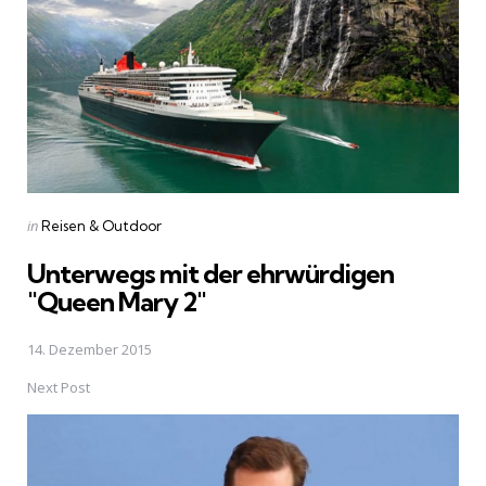
Posted
in
Reisen & Outdoor
in
Unterwegs mit der ehrwürdigen
"Queen Mary 2"
14. Dezember 2015
Next Post