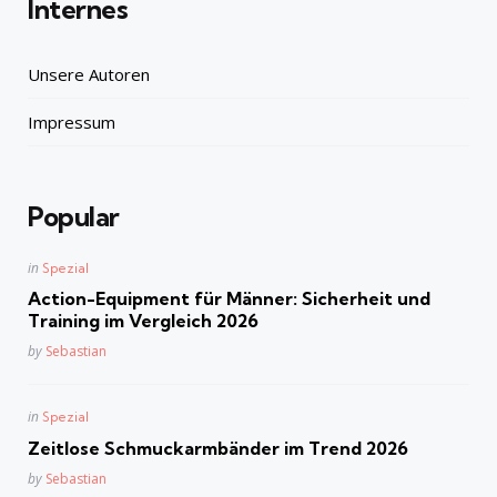
Internes
Unsere Autoren
Impressum
Popular
Posted
in
Spezial
in
Action-Equipment für Männer: Sicherheit und
Training im Vergleich 2026
Posted
by
Sebastian
Posted
in
Spezial
in
Zeitlose Schmuckarmbänder im Trend 2026
Posted
by
Sebastian