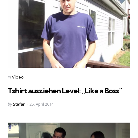
Categories
Posted
in
Video
in
Tshirt ausziehen Level: „Like a Boss“
Posted
by
Stefan
25. April 2014
by