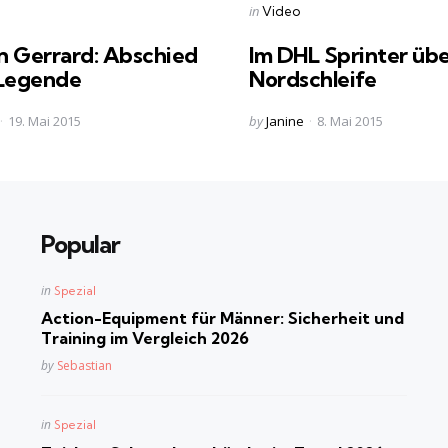
s
Categories
Posted
in
Video
in
n Gerrard: Abschied
Im DHL Sprinter übe
 Legende
Nordschleife
Posted
19. Mai 2015
by
Janine
8. Mai 2015
by
Popular
Posted
in
Spezial
in
Action-Equipment für Männer: Sicherheit und
Training im Vergleich 2026
Posted
by
Sebastian
Posted
in
Spezial
in