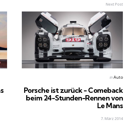
Next Post
Posted
in
Auto
in
as
Porsche ist zurück - Comeback
beim 24-Stunden-Rennen von
Le Mans
7. März 2014