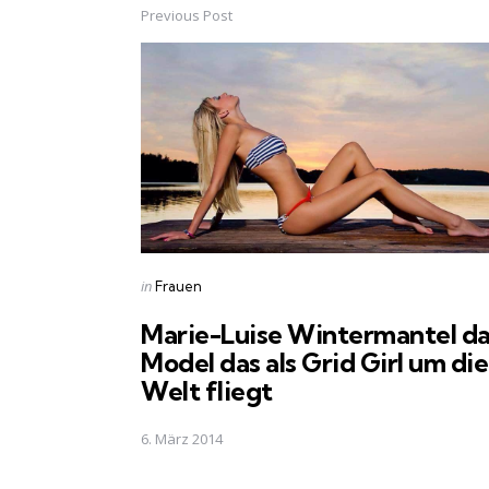
Previous Post
Post
navigation
Posted
in
Frauen
in
Marie-Luise Wintermantel d
Model das als Grid Girl um die
Welt fliegt
6. März 2014