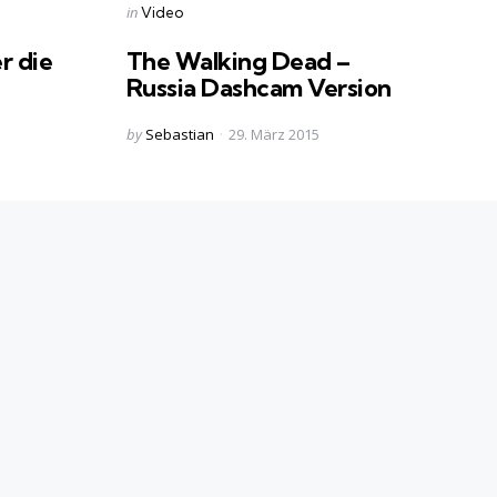
Categories
Posted
in
Video
in
r die
The Walking Dead –
Russia Dashcam Version
Posted
by
Sebastian
29. März 2015
by