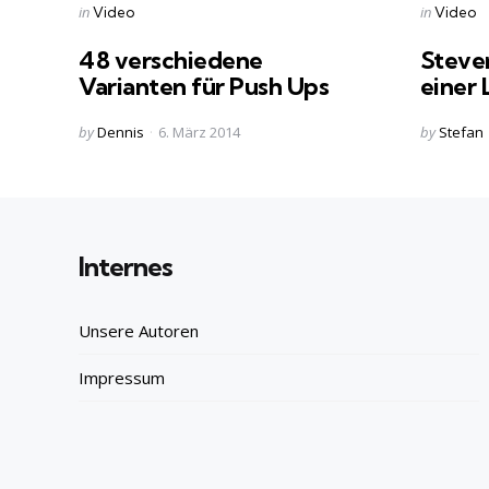
Categories
Categorie
Posted
Posted
in
in
Video
Video
in
in
48 verschiedene
Steve
Varianten für Push Ups
einer
Posted
Posted
by
Dennis
6. März 2014
by
Stefan
by
by
Internes
Unsere Autoren
Impressum