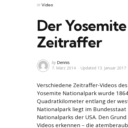
Categories
Posted
in
Video
in
Der Yosemite
Zeitraffer
Posted
by
Dennis
7. März 2014
Updated
13. Januar 2017
by
Verschiedene Zeitraffer-Videos de
Yosemite Nationalpark wurde 1864
Quadratkilometer entlang der west
Nationalpark liegt im Bundesstaat 
Nationalparks der USA. Den Grund 
Videos erkennen – die atemberaub