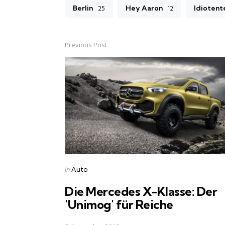
Berlin
Hey Aaron
Idiotent
25
12
Previous Post
Post
navigation
Posted
in
Auto
in
Die Mercedes X-Klasse: Der
'Unimog' für Reiche