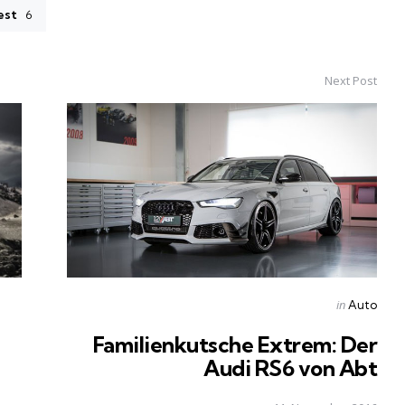
est
6
Next Post
Posted
in
Auto
in
Familienkutsche Extrem: Der
Audi RS6 von Abt