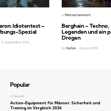
s
Categories
Posted
in
Mentertainment
in
ron: Idiotentest –
Berghain – Techno,
bungs-Spezial
Legenden und ein p
Drogen
3. September 2016
Posted
by
Stefan
26. Juni 2019
by
Popular
Posted
in
Spezial
in
Action-Equipment für Männer: Sicherheit und
Training im Vergleich 2026