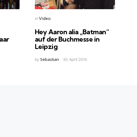
Categories
Posted
in
Video
in
Hey Aaron alia „Batman“
aar
auf der Buchmesse in
Leipzig
Posted
by
Sebastian
30. April 2016
by