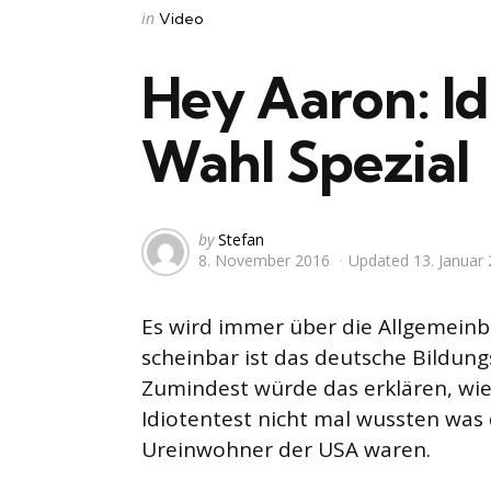
Categories
Posted
in
Video
in
Hey Aaron: Id
Wahl Spezial
Posted
by
Stefan
8. November 2016
Updated
13. Januar
by
Es wird immer über die Allgemeinb
scheinbar ist das deutsche Bildun
Zumindest würde das erklären, wie
Idiotentest nicht mal wussten was 
Ureinwohner der USA waren.