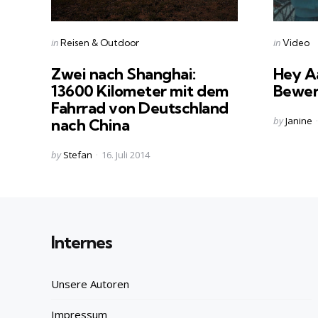
Categories
Categorie
Posted
Posted
in
in
Reisen & Outdoor
Video
in
in
Zwei nach Shanghai:
Hey Aa
13600 Kilometer mit dem
Bewer
Fahrrad von Deutschland
Posted
by
Janine
nach China
by
Posted
by
Stefan
16. Juli 2014
by
Internes
Unsere Autoren
Impressum