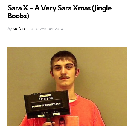
in
Sara X – A Very Sara Xmas (Jingle
Boobs)
Posted
by
Stefan
10. Dezember 2014
by