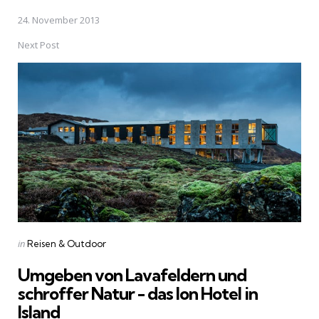
24. November 2013
Next Post
Posted
in
Reisen & Outdoor
in
Umgeben von Lavafeldern und
schroffer Natur - das Ion Hotel in
Island