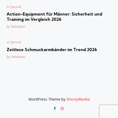
Posted
in
Spezial
in
Action-Equipment für Männer: Sicherheit und
Training im Vergleich 2026
Posted
by
Sebastian
Posted
in
Spezial
in
Zeitlose Schmuckarmbänder im Trend 2026
Posted
by
Sebastian
WordPress Theme by
3FortyMedia