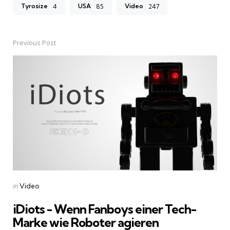
Tyrosize
USA
Video
4
85
247
Previous Post
Post
navigation
Posted
in
Video
in
iDiots - Wenn Fanboys einer Tech-
Marke wie Roboter agieren