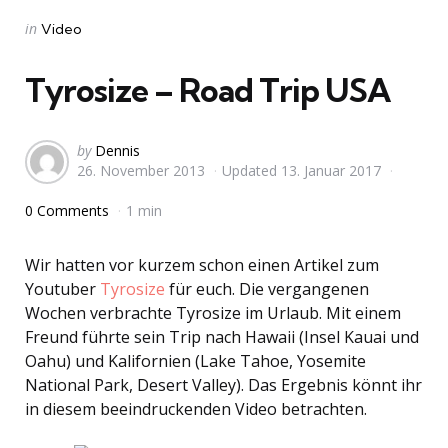
Categories
Posted
in
Video
in
Tyrosize – Road Trip USA
Posted
by
Dennis
26. November 2013
Updated
13. Januar 2017
by
0 Comments
1 min
Wir hatten vor kurzem schon einen Artikel zum
Youtuber
Tyrosize
für euch. Die vergangenen
Wochen verbrachte Tyrosize im Urlaub. Mit einem
Freund führte sein Trip nach Hawaii (Insel Kauai und
Oahu) und Kalifornien (Lake Tahoe, Yosemite
National Park, Desert Valley). Das Ergebnis könnt ihr
in diesem beeindruckenden Video betrachten.