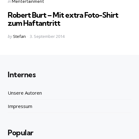
Categories
Posted
in
Mentertainment
in
Robert Burt – Mit extra Foto-Shirt
zum Haftantritt
Posted
by
Stefan
3. September 2014
by
Internes
Unsere Autoren
Impressum
Popular