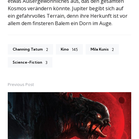
etwas Außergewöhnliches aus, das den gesamten
Kosmos verändern könnte. Jupiter begibt sich auf
ein gefahrvolles Terrain, denn ihre Herkunft ist vor
allem dem finsteren Balem ein Dorn im Auge.
Channing Tatum
Kino
Mila Kunis
2
145
2
Science-Fiction
3
Previous Post
Post
navigation