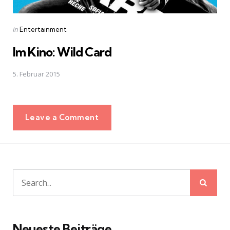
Posted
in
Entertainment
in
Im Kino: Wild Card
5. Februar 2015
Leave a Comment
Sear
Search
for:
Neueste Beiträge