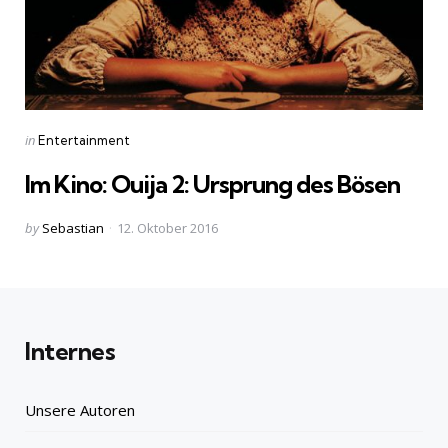
Categories
Posted
in
Entertainment
in
Im Kino: Ouija 2: Ursprung des Bösen
Posted
by
Sebastian
12. Oktober 2016
by
Internes
Unsere Autoren