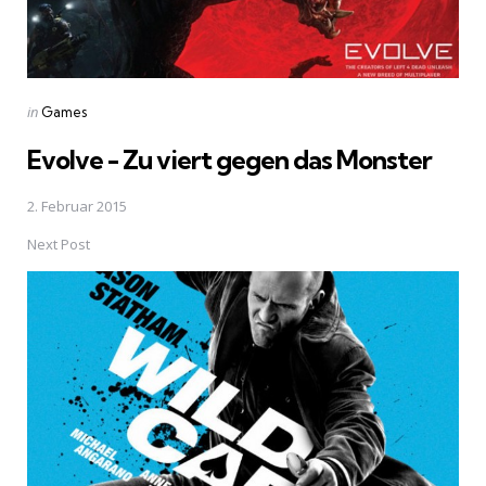
Posted
in
Games
in
Evolve - Zu viert gegen das Monster
2. Februar 2015
Next Post