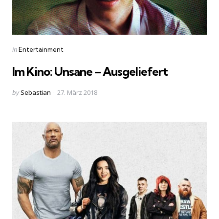
Categories
Posted
in
Entertainment
in
Im Kino: Unsane – Ausgeliefert
Posted
by
Sebastian
27. März 2018
by