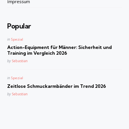
Impressum
Popular
Posted
in
Spezial
in
Action-Equipment für Männer: Sicherheit und
Training im Vergleich 2026
Posted
by
Sebastian
Posted
in
Spezial
in
Zeitlose Schmuckarmbänder im Trend 2026
Posted
by
Sebastian