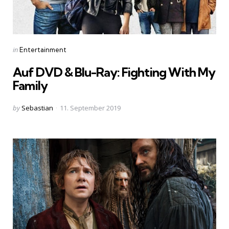
Categories
Posted
in
Entertainment
in
Auf DVD & Blu-Ray: Fighting With My
Family
Posted
by
Sebastian
11. September 2019
by