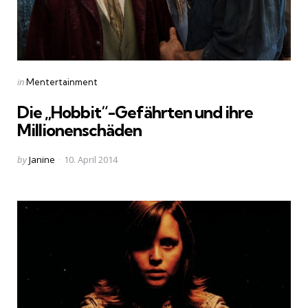
Categories
Posted
in
Mentertainment
in
Die „Hobbit“-Gefährten und ihre
Millionenschäden
Posted
by
Janine
10. April 2014
by