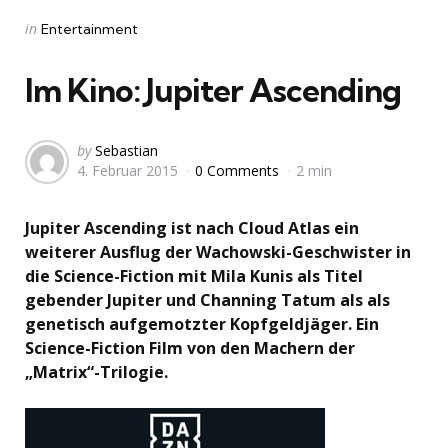
Categories
Posted
in
Entertainment
in
Im Kino: Jupiter Ascending
Posted
by
Sebastian
4. Februar 2015
0 Comments
2 min
by
Jupiter Ascending ist nach Cloud Atlas ein
weiterer Ausflug der Wachowski-Geschwister in
die Science-Fiction mit Mila Kunis als Titel
gebender Jupiter und Channing Tatum als als
genetisch aufgemotzter Kopfgeldjäger. Ein
Science-Fiction Film von den Machern der
„Matrix“-Trilogie.