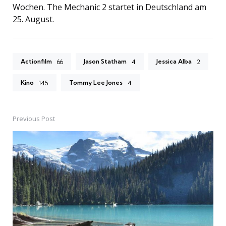
Wochen. The Mechanic 2 startet in Deutschland am
25. August.
Actionfilm
Jason Statham
Jessica Alba
66
4
2
Kino
Tommy Lee Jones
145
4
Previous Post
Post
navigation