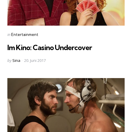
Categories
Posted
in
Entertainment
in
Im Kino: Casino Undercover
Posted
by
Sina
20. Juni 2017
by