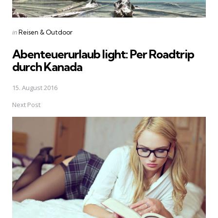
Posted
in
Reisen & Outdoor
in
Abenteuerurlaub light: Per Roadtrip
durch Kanada
15. August 2016
Next Post