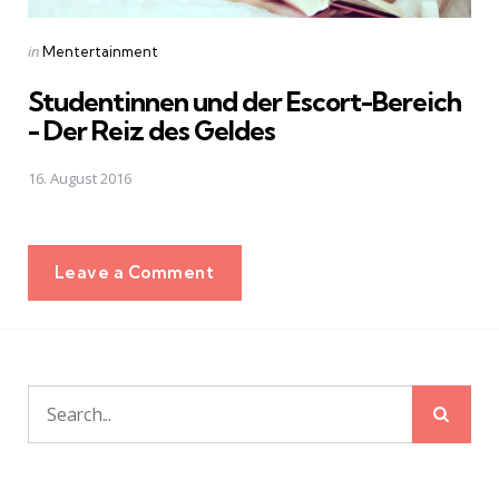
Posted
in
Mentertainment
in
Studentinnen und der Escort-Bereich
- Der Reiz des Geldes
16. August 2016
Leave a Comment
Sear
Search
for: