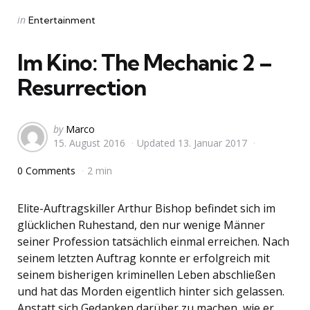
Categories
Posted
in
Entertainment
in
Im Kino: The Mechanic 2 –
Resurrection
Posted
by
Marco
15. August 2016
Updated
13. Januar 2017
by
0 Comments
2 min
Elite-Auftragskiller Arthur Bishop befindet sich im
glücklichen Ruhestand, den nur wenige Männer
seiner Profession tatsächlich einmal erreichen. Nach
seinem letzten Auftrag konnte er erfolgreich mit
seinem bisherigen kriminellen Leben abschließen
und hat das Morden eigentlich hinter sich gelassen.
Anstatt sich Gedanken darüber zu machen, wie er