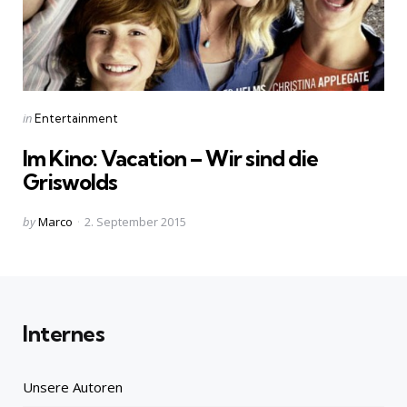
Categories
Posted
in
Entertainment
in
Im Kino: Vacation – Wir sind die
Griswolds
Posted
by
Marco
2. September 2015
by
Internes
Unsere Autoren