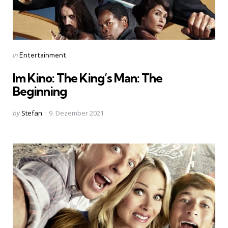
Categories
Posted
in
Entertainment
in
Im Kino: The King’s Man: The
Beginning
Posted
by
Stefan
9. Dezember 2021
by