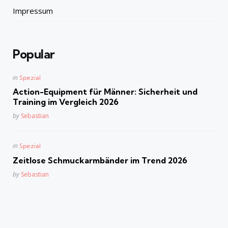
Impressum
Popular
Posted
in
Spezial
in
Action-Equipment für Männer: Sicherheit und
Training im Vergleich 2026
Posted
by
Sebastian
Posted
in
Spezial
in
Zeitlose Schmuckarmbänder im Trend 2026
Posted
by
Sebastian