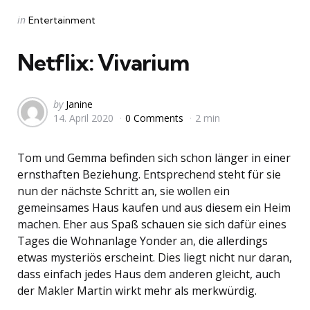
Categories
Posted
in
Entertainment
in
Netflix: Vivarium
Posted
by
Janine
14. April 2020
0 Comments
2 min
by
Tom und Gemma befinden sich schon länger in einer
ernsthaften Beziehung. Entsprechend steht für sie
nun der nächste Schritt an, sie wollen ein
gemeinsames Haus kaufen und aus diesem ein Heim
machen. Eher aus Spaß schauen sie sich dafür eines
Tages die Wohnanlage Yonder an, die allerdings
etwas mysteriös erscheint. Dies liegt nicht nur daran,
dass einfach jedes Haus dem anderen gleicht, auch
der Makler Martin wirkt mehr als merkwürdig.