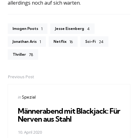
allerdings noch auf sich warten.
Imogen Poots
Jesse Eisenberg
1
4
Jonathan Aris
Netflix
Sci-Fi
1
16
24
Thriller
78
Previous Post
Post
navigation
Posted
in
Spezial
in
Männerabend mit Blackjack: Für
Nerven aus Stahl
10. April 2020