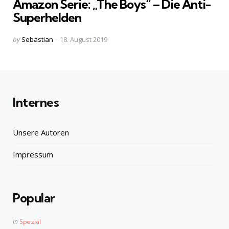
Amazon Serie: „The Boys“ – Die Anti-
Superhelden
Posted
by
Sebastian
18. August 2019
by
Internes
Unsere Autoren
Impressum
Popular
Posted
in
Spezial