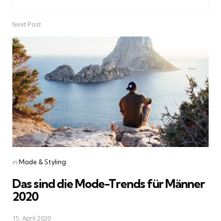
Next Post
Posted
in
Mode & Styling
in
Das sind die Mode-Trends für Männer
2020
15. April 2020