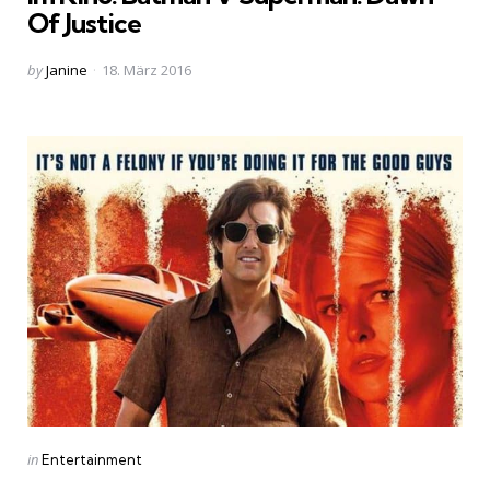
Of Justice
Posted
by
Janine
18. März 2016
by
Categories
Posted
in
Entertainment
in