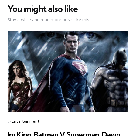
You might also like
Stay a while and read more posts like this
Categories
Posted
in
Entertainment
in
Im Kino: Batman V Superman: Dawn