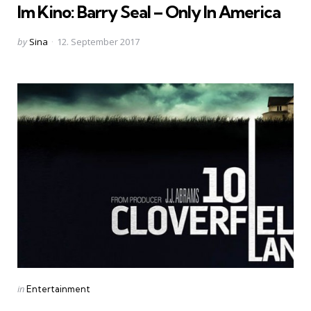
Im Kino: Barry Seal – Only In America
Posted
by
Sina
12. September 2017
by
Categories
Posted
in
Entertainment
in