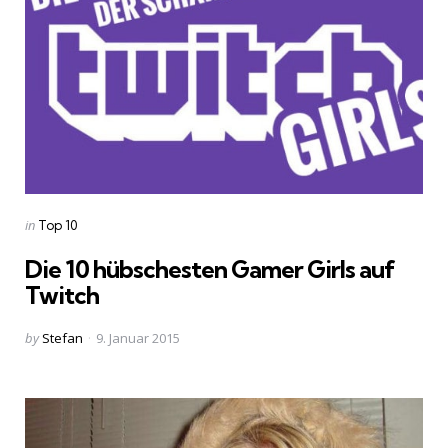
Categories
Posted
in
Top 10
in
Die 10 hübschesten Gamer Girls auf
Twitch
Posted
by
Stefan
9. Januar 2015
by