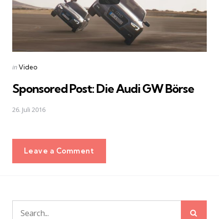
Posted
in
Video
in
Sponsored Post: Die Audi GW Börse
26. Juli 2016
Leave a Comment
Sear
Search