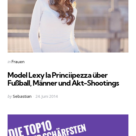
Categories
Posted
in
Frauen
in
Model Lexy la Princiipezza über
Fußball, Männer und Akt-Shootings
Posted
by
Sebastian
24. Juni 2014
by