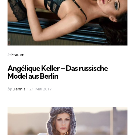
Categories
Posted
in
Frauen
in
Angélique Keller – Das russische
Model aus Berlin
Posted
by
Dennis
21. Mai 2017
by