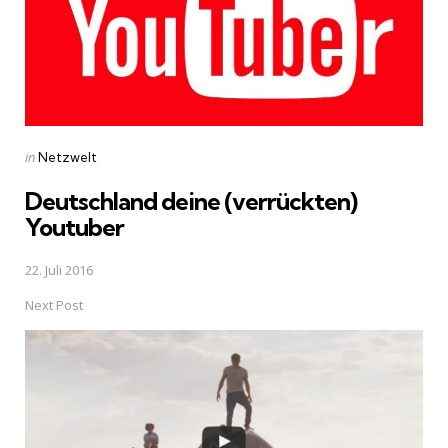
Posted
in
Netzwelt
in
Deutschland deine (verrückten)
Youtuber
22. Juli 2016
Next Post