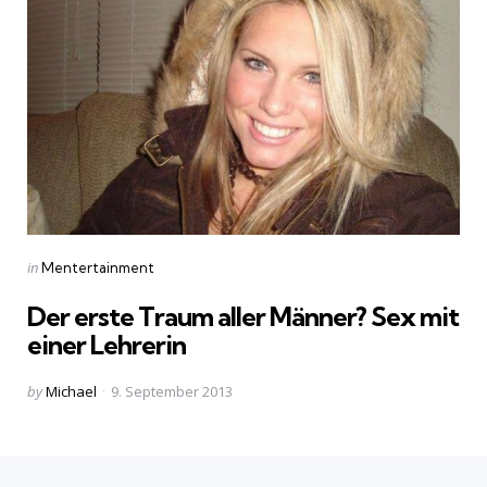
Categories
Posted
in
Mentertainment
in
Der erste Traum aller Männer? Sex mit
einer Lehrerin
Posted
by
Michael
9. September 2013
by