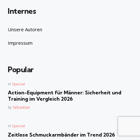
Internes
Unsere Autoren
Impressum
Popular
Posted
in
Spezial
in
Action-Equipment für Männer: Sicherheit und
Training im Vergleich 2026
Posted
by
Sebastian
Posted
in
Spezial
in
Zeitlose Schmuckarmbänder im Trend 2026