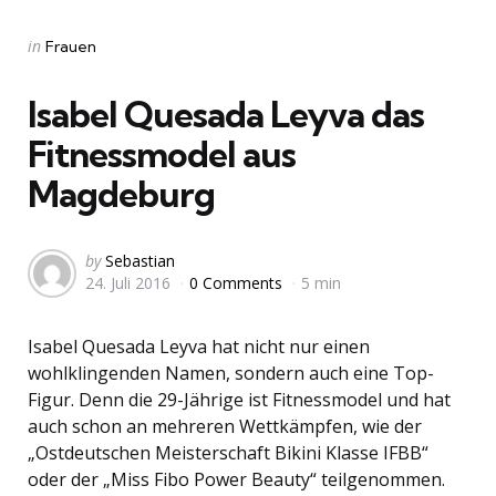
Categories
Posted
in
Frauen
in
Isabel Quesada Leyva das
Fitnessmodel aus
Magdeburg
Posted
by
Sebastian
24. Juli 2016
0 Comments
5 min
by
Isabel Quesada Leyva hat nicht nur einen
wohlklingenden Namen, sondern auch eine Top-
Figur. Denn die 29-Jährige ist Fitnessmodel und hat
auch schon an mehreren Wettkämpfen, wie der
„Ostdeutschen Meisterschaft Bikini Klasse IFBB“
oder der „Miss Fibo Power Beauty“ teilgenommen.