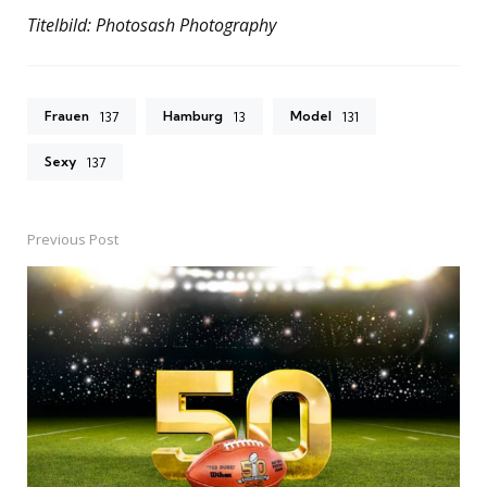
Titelbild: Photosash Photography
Frauen
Hamburg
Model
137
13
131
Sexy
137
Previous Post
Post
navigation