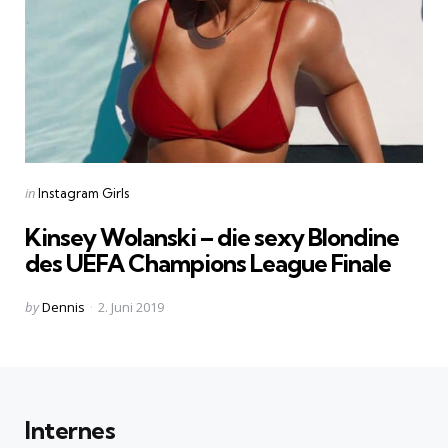
Categories
Posted
in
Instagram Girls
in
Kinsey Wolanski – die sexy Blondine
des UEFA Champions League Finale
Posted
by
Dennis
2. Juni 2019
by
Internes