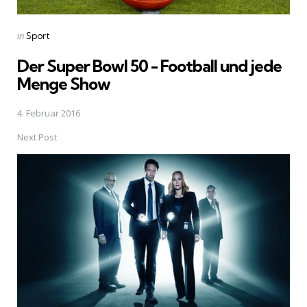
Posted
in
Sport
in
Der Super Bowl 50 - Football und jede
Menge Show
4. Februar 2016
Next Post