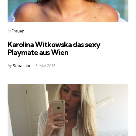
Categories
Posted
in
Frauen
in
Karolina Witkowska das sexy
Playmate aus Wien
Posted
by
Sebastian
5. Mai 2015
by