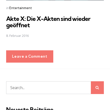
Posted
in
Entertainment
in
Akte X: Die X-Akten sind wieder
geöffnet
8. Februar 2016
Leave a Comment
Sear
Search
for:
Neueste Beiträge