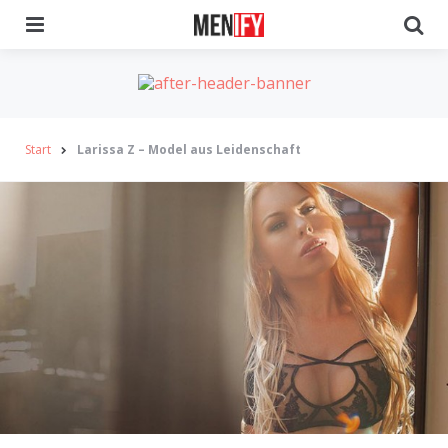
Menu
Se
Start
Larissa Z – Model aus Leidenschaft