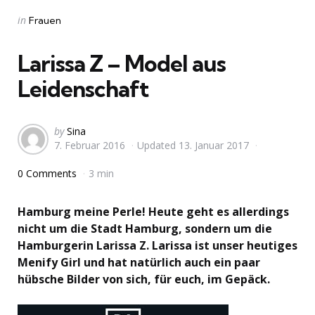
Categories
Posted
in
Frauen
in
Larissa Z – Model aus
Leidenschaft
Posted
by
Sina
7. Februar 2016
Updated
13. Januar 2017
by
0 Comments
3 min
Hamburg meine Perle! Heute geht es allerdings
nicht um die Stadt Hamburg, sondern um die
Hamburgerin Larissa Z. Larissa ist unser heutiges
Menify Girl und hat natürlich auch ein paar
hübsche Bilder von sich, für euch, im Gepäck.