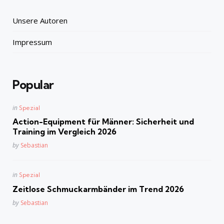
Unsere Autoren
Impressum
Popular
Posted
in
Spezial
in
Action-Equipment für Männer: Sicherheit und
Training im Vergleich 2026
Posted
by
Sebastian
Posted
in
Spezial
in
Zeitlose Schmuckarmbänder im Trend 2026
Posted
by
Sebastian