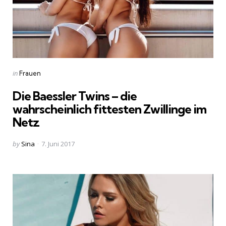
Categories
Posted
in
Frauen
in
Die Baessler Twins – die
wahrscheinlich fittesten Zwillinge im
Netz
Posted
by
Sina
7. Juni 2017
by