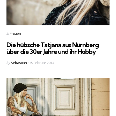
Categories
Posted
in
Frauen
in
Die hübsche Tatjana aus Nürnberg
über die 30er Jahre und ihr Hobby
Posted
by
Sebastian
6. Februar 2014
by