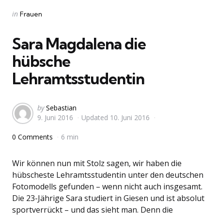
Categories
Posted
in
Frauen
in
Sara Magdalena die
hübsche
Lehramtsstudentin
Posted
by
Sebastian
9. Juni 2016
Updated
10. Juni 2016
by
0 Comments
6 min
Wir können nun mit Stolz sagen, wir haben die
hübscheste Lehramtsstudentin unter den deutschen
Fotomodells gefunden – wenn nicht auch insgesamt.
Die 23-Jährige Sara studiert in Giesen und ist absolut
sportverrückt – und das sieht man. Denn die