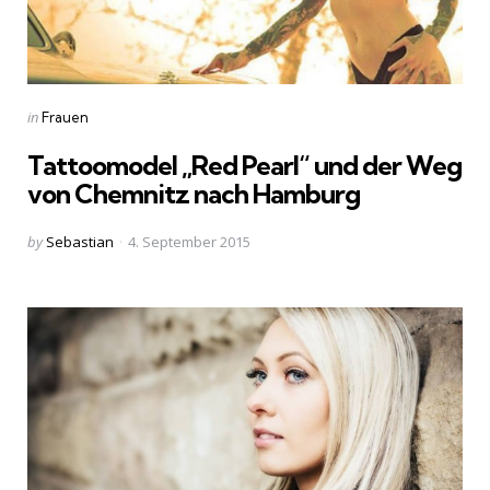
Categories
Posted
in
Frauen
in
Tattoomodel „Red Pearl“ und der Weg
von Chemnitz nach Hamburg
Posted
by
Sebastian
4. September 2015
by