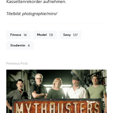
Kassettenrekorder aufnehmen.
Titelbild: photographie/miro/
Fitness
Model
Sexy
14
131
137
Studentin
4
Previous Post
Post
navigation