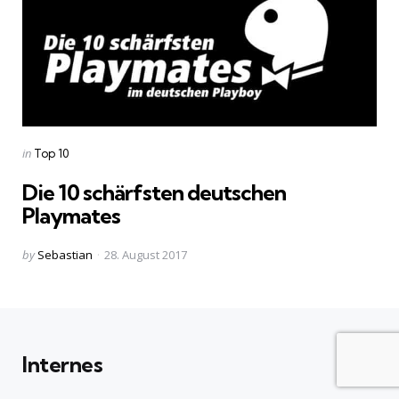
Categories
Posted
in
Top 10
in
Die 10 schärfsten deutschen
Playmates
Posted
by
Sebastian
28. August 2017
by
Internes