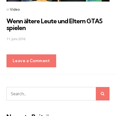
Posted
in
Video
in
Wenn ältere Leute und Eltern GTA5
spielen
11. Juni 2016
Leave a Comment
Sear
Search
for: