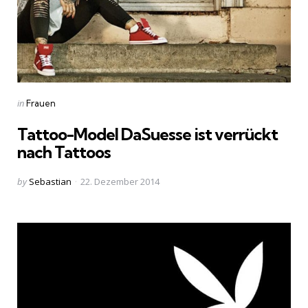
Categories
Posted
in
Frauen
in
Tattoo-Model DaSuesse ist verrückt
nach Tattoos
Posted
by
Sebastian
22. Dezember 2014
by