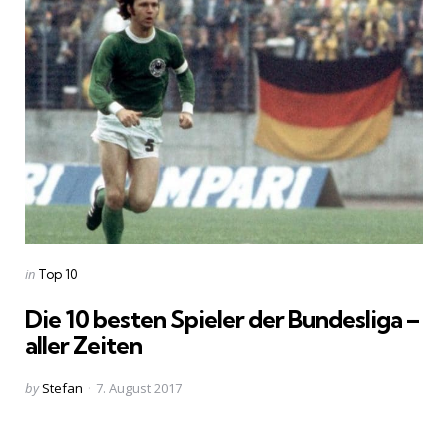
Categories
Posted
in
Top 10
in
Die 10 besten Spieler der Bundesliga –
aller Zeiten
Posted
by
Stefan
7. August 2017
by