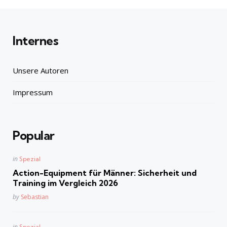
Internes
Unsere Autoren
Impressum
Popular
Posted
in
Spezial
in
Action-Equipment für Männer: Sicherheit und
Training im Vergleich 2026
Posted
by
Sebastian
Posted
in
Spezial