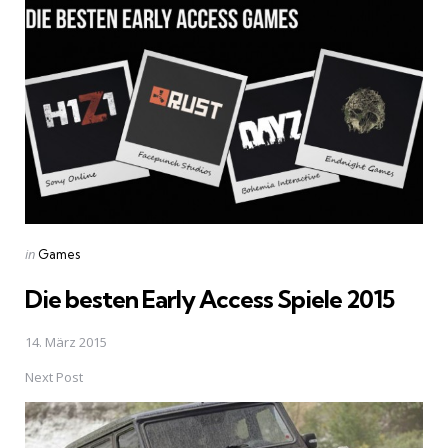
navigation
Posted
in
Games
in
Die besten Early Access Spiele 2015
14. März 2015
Next Post