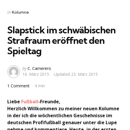
Categories
Posted
in
Kolumne
in
Slapstick im schwäbischen
Strafraum eröffnet den
Spieltag
Posted
by
C. Carnerero
16. März 2015
Updated
23. März 2015
by
1 Comment
4 min
Liebe
Fußball
-Freunde,
Herzlich Willkommen zu meiner neuen Kolumne
in der ich die wöchentlichen Geschehnisse im
deutschen Profifußball genauer unter die Lupe
nehme und kommentiere. Heute, in der ersten