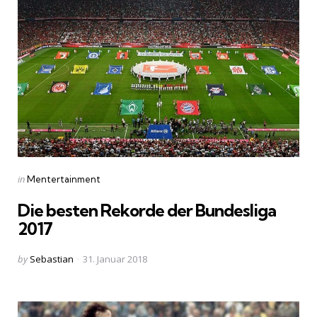
Categories
Posted
in
Mentertainment
in
Die besten Rekorde der Bundesliga
2017
Posted
by
Sebastian
31. Januar 2018
by