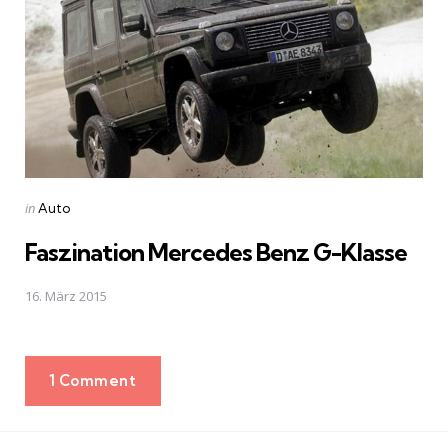
Posted
in
Auto
in
Faszination Mercedes Benz G-Klasse
16. März 2015
1 Comment