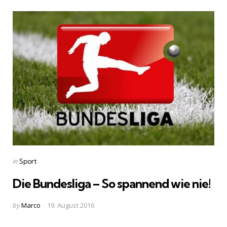
Categories
Posted
in
Sport
in
Die Bundesliga – So spannend wie nie!
Posted
by
Marco
19. August 2016
by