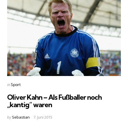
Categories
Posted
in
Sport
in
Oliver Kahn – Als Fußballer noch
„kantig“ waren
Posted
by
Sebastian
7. Juni 2015
by