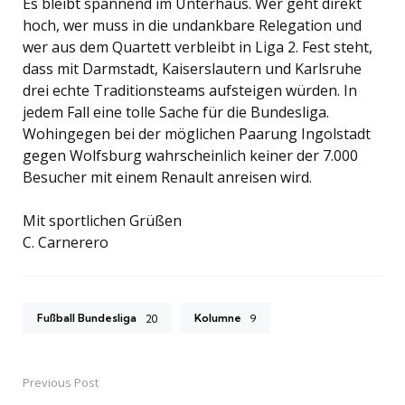
Es bleibt spannend im Unterhaus. Wer geht direkt
hoch, wer muss in die undankbare Relegation und
wer aus dem Quartett verbleibt in Liga 2. Fest steht,
dass mit Darmstadt, Kaiserslautern und Karlsruhe
drei echte Traditionsteams aufsteigen würden. In
jedem Fall eine tolle Sache für die Bundesliga.
Wohingegen bei der möglichen Paarung Ingolstadt
gegen Wolfsburg wahrscheinlich keiner der 7.000
Besucher mit einem Renault anreisen wird.
Mit sportlichen Grüßen
C. Carnerero
Fußball Bundesliga
Kolumne
20
9
Previous Post
Post