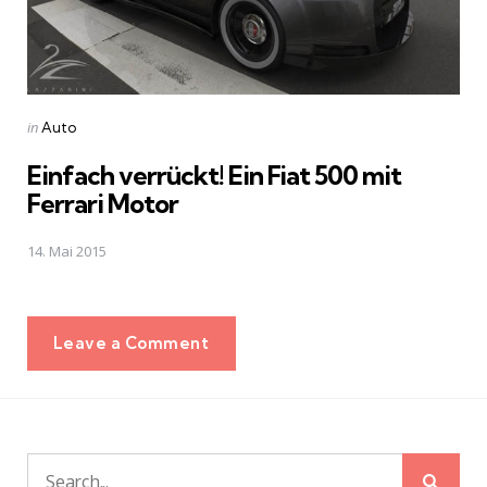
Posted
in
Auto
in
Einfach verrückt! Ein Fiat 500 mit
Ferrari Motor
14. Mai 2015
Leave a Comment
Sear