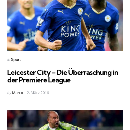
Categories
Posted
in
Sport
in
Leicester City – Die Überraschung in
der Premiere League
Posted
by
Marco
2. März 2016
by