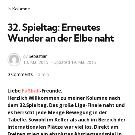
Categories
Posted
in
Kolumne
in
32. Spieltag: Erneutes
Wunder an der Elbe naht
Posted
by
Sebastian
13. Mai 2015
Updated
19. Mai 2015
by
0 Comments
3 min
Liebe
Fußball
-Freunde,
Herzlich Willkommen zu meiner Kolumne nach
dem 32.Spieltag. Das große Liga-Finale naht und
es herrscht jede Menge Bewegung in der
Tabelle. Sowohl im Keller als auch im Bereich der
internationalen Plätze war viel los. Direkt am
Freitag stieg ein absolutes Abstiegsendspiel in