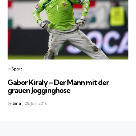
Categories
Posted
in
Sport
in
Gabor Kiraly – Der Mann mit der
grauen Jogginghose
Posted
by
Sina
28. Juni 2016
by