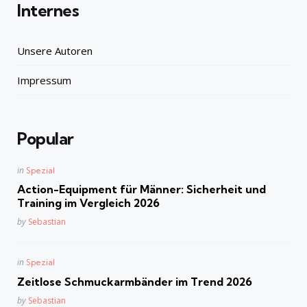
Internes
Unsere Autoren
Impressum
Popular
Posted
in
Spezial
in
Action-Equipment für Männer: Sicherheit und
Training im Vergleich 2026
Posted
by
Sebastian
Posted
in
Spezial
in
Zeitlose Schmuckarmbänder im Trend 2026
Posted
by
Sebastian