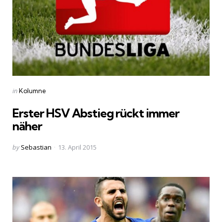
Categories
Posted
in
Kolumne
in
Erster HSV Abstieg rückt immer
näher
Posted
by
Sebastian
13. April 2015
by