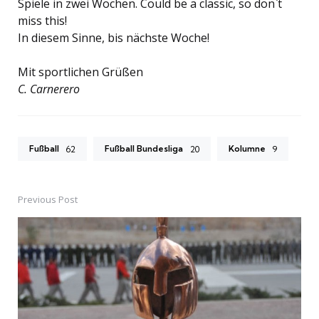
Spiele in zwei Wochen. Could be a classic, so don`t
miss this!
In diesem Sinne, bis nächste Woche!
Mit sportlichen Grüßen
C. Carnerero
Fußball
Fußball Bundesliga
Kolumne
62
20
9
Previous Post
Post
navigation