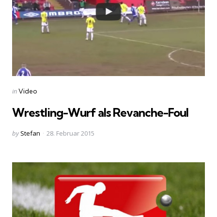
Categories
Posted
in
Video
in
Wrestling-Wurf als Revanche-Foul
Posted
by
Stefan
28. Februar 2015
by