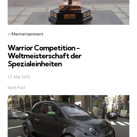
Posted
in
Mentertainment
in
Warrior Competition -
Weltmeisterschaft der
Spezialeinheiten
13. Mai 2015
Next Post