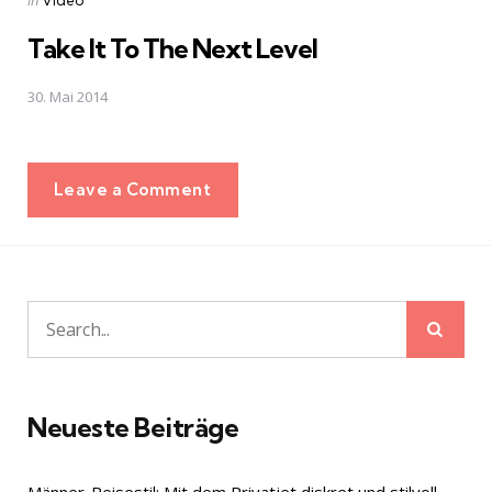
in
Video
in
Take It To The Next Level
30. Mai 2014
Leave a Comment
Sear
Search
for:
Neueste Beiträge
Männer-Reisestil: Mit dem Privatjet diskret und stilvoll