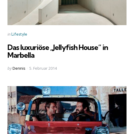
Categories
Posted
in
Lifestyle
in
Das luxuriöse „Jellyfish House“ in
Marbella
Posted
by
Dennis
5. Februar 2014
by