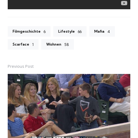
Filmgeschichte
Lifestyle
Mafia
6
66
4
Scarface
Wohnen
1
58
Previous Post
Post
navigation