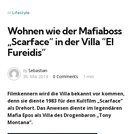
Categories
Posted
in
Lifestyle
in
Wohnen wie der Mafiaboss
„Scarface“ in der Villa “El
Fureidis”
Posted
by
Sebastian
30. Mai 2014
0 Comments
1 min
by
Filmkennern wird die Villa bekannt vor kommen,
denn sie diente 1983 für den Kultfilm „Scarface“
als Drehort. Das Anwesen diente im legendären
Mafia Epos als Villa des Drogenbaron „Tony
Montana“.