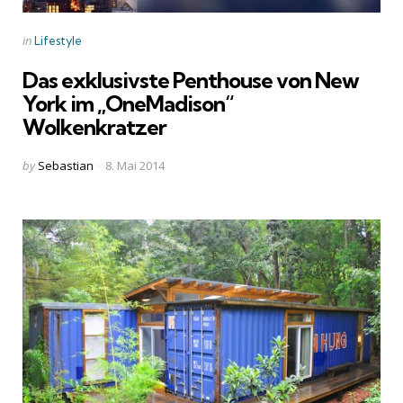
Categories
Posted
in
Lifestyle
in
Das exklusivste Penthouse von New
York im „OneMadison“
Wolkenkratzer
Posted
by
Sebastian
8. Mai 2014
by