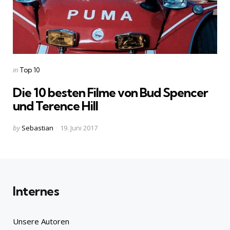
Categories
Posted
in
Top 10
in
Die 10 besten Filme von Bud Spencer
und Terence Hill
Posted
by
Sebastian
19. Juni 2017
by
Internes
Unsere Autoren