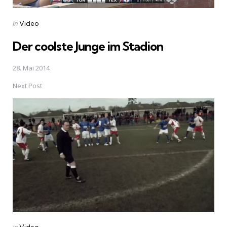
Posted
in
Video
in
Der coolste Junge im Stadion
28. Mai 2014
Next Post
Posted