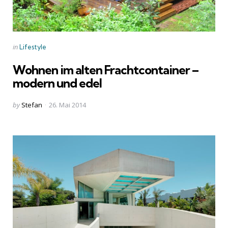
Categories
Posted
in
Lifestyle
in
Wohnen im alten Frachtcontainer –
modern und edel
Posted
by
Stefan
26. Mai 2014
by