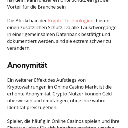
Vorteil für die Branche sein.
Die Blockchain der
Krypto Technologien
, bieten
einen zusätzlichen Schutz. Da alle Tauschvorgänge
in einer gemeinsamen Datenbank bestätigt und
dokumentiert werden, sind sie extrem schwer zu
verändern.
Anonymität
Ein weiterer Effekt des Aufstiegs von
Kryptowährungen im Online Casino Markt ist die
erhöhte Anonymität. Crypto Nutzer können Geld
überweisen und empfangen, ohne ihre wahre
Identität preiszugeben.
Spieler, die häufig in Online Casinos spielen und ihre
Einsätze lieber für sich behalten möchten, werden