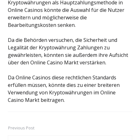
Kryptowährungen als Hauptzahlungsmethode in
Online Casinos könnte die Auswahl für die Nutzer
erweitern und möglicherweise die
Bearbeitungskosten senken.
Da die Behörden versuchen, die Sicherheit und
Legalität der Kryptowährung Zahlungen zu
gewährleisten, könnten sie außerdem ihre Aufsicht
über den Online Casino Markt verstärken.
Da Online Casinos diese rechtlichen Standards
erfüllen müssen, könnte dies zu einer breiteren
Verwendung von Kryptowährungen im Online
Casino Markt beitragen.
Previous Post
Post