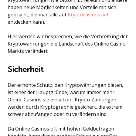
haben neue Möglichkeiten und Vorteile mit sich
gebracht, die man alle auf
Kryptocasinos.net
entdecken kann.
Hier werden wir besprechen, wie die Verbreitung der
Kryptowährungen die Landschaft des Online Casino
Markts verändert.
Sicherheit
Der erhöhte Schutz, den Kryptowährungen bieten,
ist einer der Hauptgründe, warum immer mehr
Online Casinos sie einsetzen. Krypto Zahlungen
werden durch Kryptographie gesichert, die extrem
schwer abzufangen oder zu verändern sind.
Da Online Casinos oft mit hohen Geldbeträgen
handeln, kann dieser erhöhte Schutz ein großer