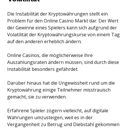
Die Instabilität der Kryptowährungen stellt ein
Problem für den Online Casino Markt dar. Der Wert
der Gewinne eines Spielers kann sich aufgrund der
Volatilität der Kryptowährungskurse von einem Tag
auf den anderen erheblich ändern.
Online Casinos, die möglicherweise ihre
Auszahlungsraten ändern müssen, sind durch diese
Instabilität besonders gefährdet.
Darüber hinaus hat die Ungewissheit rund um die
Kryptowährung einige Teilnehmer misstrauisch
gemacht, sie zu verwenden.
Erfahrene Spieler zögern vielleicht, auf digitale
Währungen umzusteigen, weil es in der
Vergangenheit zu Betrug und Diebstahl gekommen