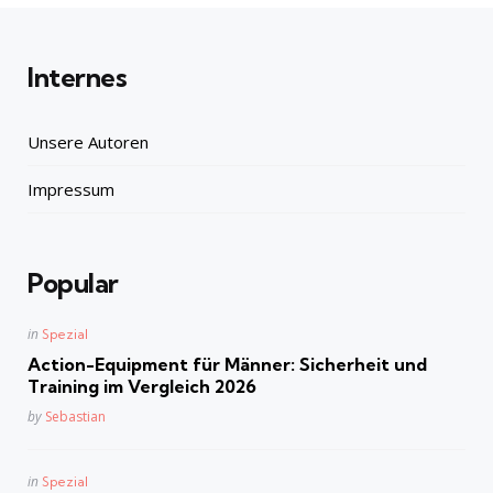
Internes
Unsere Autoren
Impressum
Popular
Posted
in
Spezial
in
Action-Equipment für Männer: Sicherheit und
Training im Vergleich 2026
Posted
by
Sebastian
Posted
in
Spezial