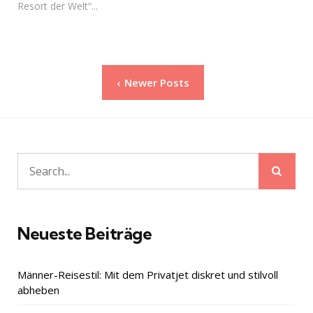
Resort der Welt“...
Seitennummerierung
Newer Posts
der
Beiträge
Sear
Search
for:
Neueste Beiträge
Männer-Reisestil: Mit dem Privatjet diskret und stilvoll
abheben