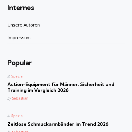
Internes
Unsere Autoren
Impressum
Popular
Posted
in
Spezial
in
Action-Equipment für Männer: Sicherheit und
Training im Vergleich 2026
Posted
by
Sebastian
Posted
in
Spezial
in
Zeitlose Schmuckarmbänder im Trend 2026
Posted