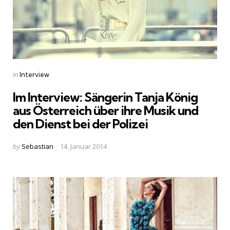
Categories
Posted
in
Interview
in
Im Interview: Sängerin Tanja König
aus Österreich über ihre Musik und
den Dienst bei der Polizei
Posted
by
Sebastian
14. Januar 2014
by