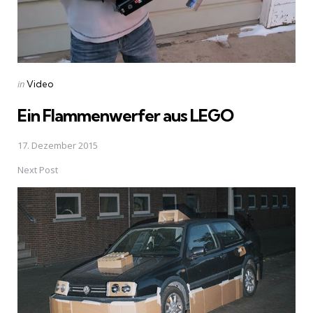
Posted
in
Video
in
Ein Flammenwerfer aus LEGO
17. Dezember 2015
Next Post