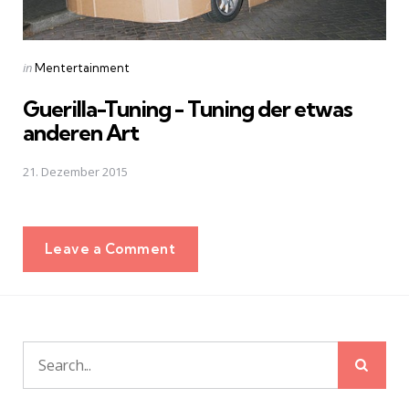
Posted
in
Mentertainment
in
Guerilla-Tuning - Tuning der etwas
anderen Art
21. Dezember 2015
Leave a Comment
Sear
Search
for: