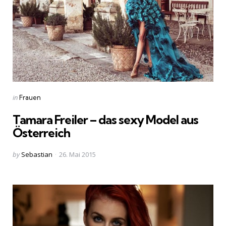
Categories
Posted
in
Frauen
in
Tamara Freiler – das sexy Model aus
Österreich
Posted
by
Sebastian
26. Mai 2015
by