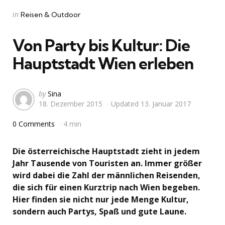
Categories
Posted
in
Reisen & Outdoor
in
Von Party bis Kultur: Die
Hauptstadt Wien erleben
Posted
by
Sina
18. Dezember 2015
Updated
13. Januar 2017
by
0 Comments
4 min
Die österreichische Hauptstadt zieht in jedem
Jahr Tausende von Touristen an. Immer größer
wird dabei die Zahl der männlichen Reisenden,
die sich für einen Kurztrip nach Wien begeben.
Hier finden sie nicht nur jede Menge Kultur,
sondern auch Partys, Spaß und gute Laune.