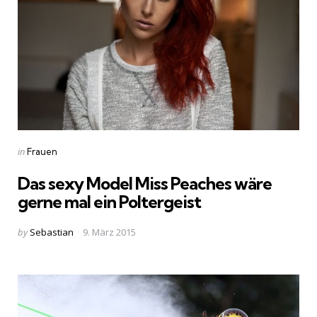
Categories
Posted
in
Frauen
in
Das sexy Model Miss Peaches wäre
gerne mal ein Poltergeist
Posted
by
Sebastian
9. März 2015
by