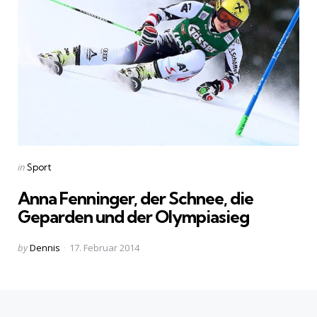
Categories
Posted
in
Sport
in
Anna Fenninger, der Schnee, die
Geparden und der Olympiasieg
Posted
by
Dennis
17. Februar 2014
by